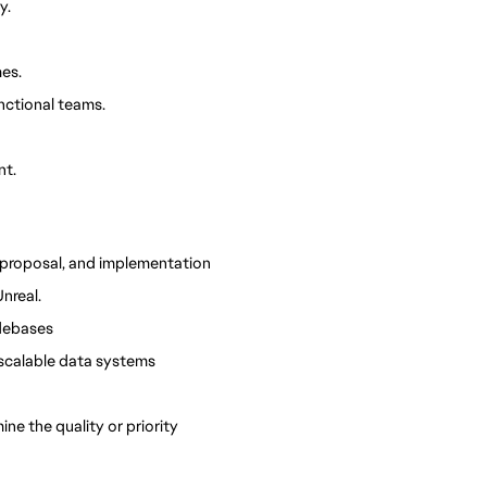
y.
es.
nctional teams.
nt.
h, proposal, and implementation
nreal.
odebases
g scalable data systems
ne the quality or priority