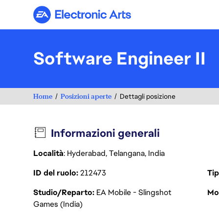
Electronic Arts
Software Engineer II
Home
Posizioni aperte
Dettagli posizione
Informazioni generali
Località
: Hyderabad, Telangana, India
ID del ruolo
212473
Tip
Studio/Reparto
EA Mobile - Slingshot
Mod
Games (India)