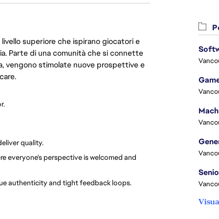
Po
livello superiore che ispirano giocatori e
Softw
oria. Parte di una comunità che si connette
Vanco
era, vengono stimolate nuove prospettive e
care.
Game
Vanco
r.
Vanco
iver quality. 
Vanco
re everyone's perspective is welcomed and 
lue authenticity and tight feedback loops.
Vanco
Visua