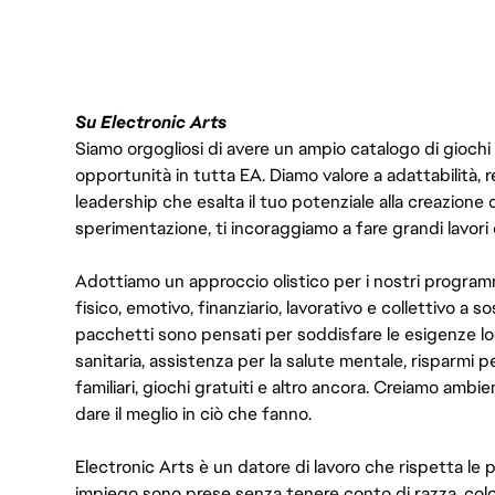
Su Electronic Arts
Siamo orgogliosi di avere un ampio catalogo di giochi
opportunità in tutta EA. Diamo valore a adattabilità, res
leadership che esalta il tuo potenziale alla creazione 
sperimentazione, ti incoraggiamo a fare grandi lavori 
Adottiamo un approccio olistico per i nostri program
fisico, emotivo, finanziario, lavorativo e collettivo a s
pacchetti sono pensati per soddisfare le esigenze lo
sanitaria, assistenza per la salute mentale, risparmi p
familiari, giochi gratuiti e altro ancora. Creiamo ambi
dare il meglio in ciò che fanno.
Electronic Arts è un datore di lavoro che rispetta le p
impiego sono prese senza tenere conto di razza, color