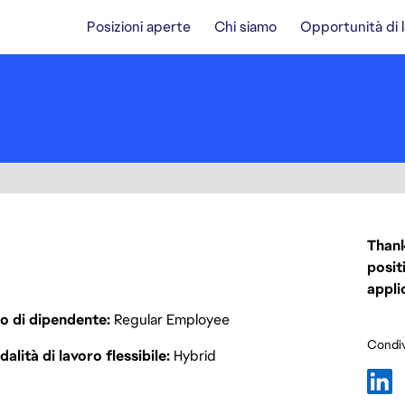
Posizioni aperte
Chi siamo
Opportunità di 
Thank
posit
appli
o di dipendente
Regular Employee
Condiv
alità di lavoro flessibile
Hybrid