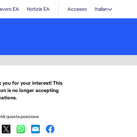
lavoro EA
Notizie EA
Accesso
Italian
 you for your interest! This
ion is no longer accepting
cations.
idi questa posizione