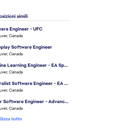
sizioni simili
are Engineer - UFC
uver, Canada
play Software Engineer
uver, Canada
Machine Learning Engineer - EA Sports FC
uver, Canada
Generalist Software Engineer - EA Sports FC
uver, Canada
Senior Software Engineer - Advanced Technology Group
uver, Canada
lizza tutto