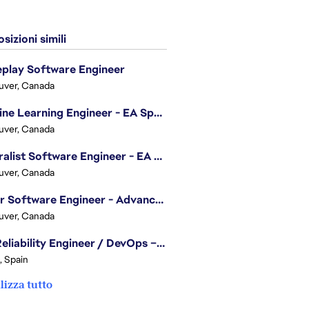
sizioni simili
play Software Engineer
uver, Canada
Machine Learning Engineer - EA Sports FC
uver, Canada
Generalist Software Engineer - EA Sports FC
uver, Canada
Senior Software Engineer - Advanced Technology Group
uver, Canada
Site Reliability Engineer / DevOps – Localization
, Spain
lizza tutto