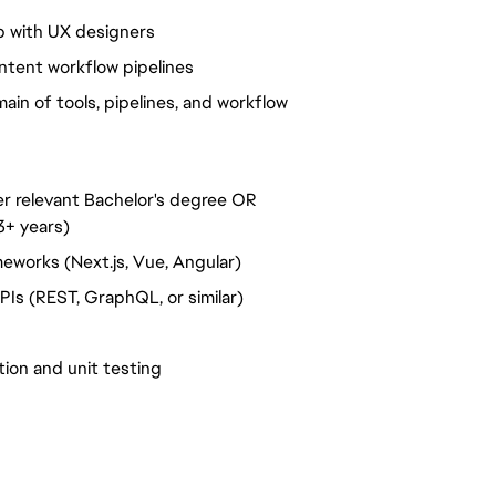
p with UX designers
tent workflow pipelines
ain of tools, pipelines, and workflow
r relevant Bachelor's degree OR
3+ years)
eworks (Next.js, Vue, Angular)
Is (REST, GraphQL, or similar)
ion and unit testing