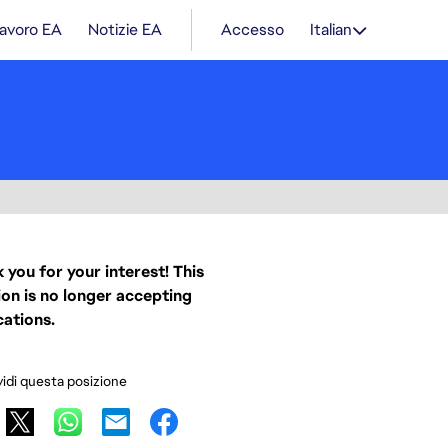
lavoro EA
Notizie EA
Accesso
Italian
 you for your interest! This
ion is no longer accepting
cations.
idi questa posizione