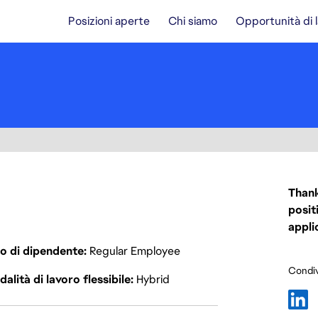
Posizioni aperte
Chi siamo
Opportunità di 
Thank
posit
appli
o di dipendente
Regular Employee
Condiv
alità di lavoro flessibile
Hybrid