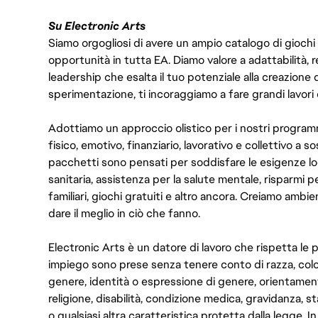
Su Electronic Arts
Siamo orgogliosi di avere un ampio catalogo di giochi
opportunità in tutta EA. Diamo valore a adattabilità, res
leadership che esalta il tuo potenziale alla creazione 
sperimentazione, ti incoraggiamo a fare grandi lavori 
Adottiamo un approccio olistico per i nostri program
fisico, emotivo, finanziario, lavorativo e collettivo a s
pacchetti sono pensati per soddisfare le esigenze lo
sanitaria, assistenza per la salute mentale, risparmi p
familiari, giochi gratuiti e altro ancora. Creiamo ambi
dare il meglio in ciò che fanno.
Electronic Arts è un datore di lavoro che rispetta le p
impiego sono prese senza tenere conto di razza, color
genere, identità o espressione di genere, orientamen
religione, disabilità, condizione medica, gravidanza, sta
o qualsiasi altra caratteristica protetta dalla legge. 