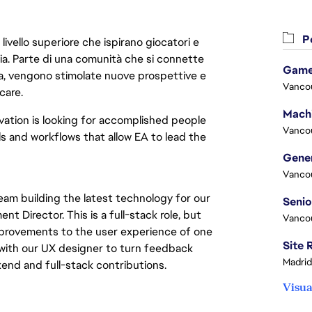
Po
livello superiore che ispirano giocatori e
oria. Parte di una comunità che si connette
Game
era, vengono stimolate nuove prospettive e
Vanco
care.
ation is looking for accomplished people
Vanco
ols and workflows that allow EA to lead the
Vanco
team building the latest technology for our
t Director. This is a full-stack role, but
Vanco
improvements to the user experience of one
y with our UX designer to turn feedback
Madrid
end and full-stack contributions.
Visua