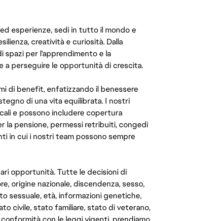
 ed esperienze, sedi in tutto il mondo e
ilienza, creatività e curiosità. Dalla
di spazi per l'apprendimento e la
e a perseguire le opportunità di crescita.
mi di benefit, enfatizzando il benessere
ostegno di una vita equilibrata. I nostri
cali e possono includere copertura
er la pensione, permessi retribuiti, congedi
enti in cui i nostri team possono sempre
ari opportunità. Tutte le decisioni di
e, origine nazionale, discendenza, sesso,
to sessuale, età, informazioni genetiche,
to civile, stato familiare, stato di veterano,
In conformità con le leggi vigenti, prendiamo