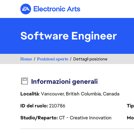
Electronic Arts
Software Engineer
Home
Posizioni aperte
Dettagli posizione
Informazioni generali
Località
: Vancouver, British Columbia, Canada
ID del ruolo
210786
Tip
Studio/Reparto
CT - Creative Innovation
Mod