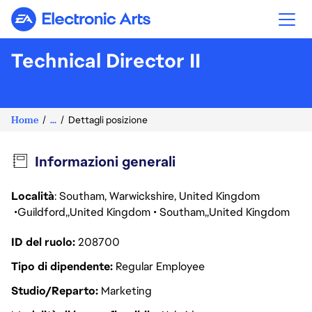
Electronic Arts
Technical Director II
Home
...
Dettagli posizione
Informazioni generali
Località
: Southam, Warwickshire, United Kingdom
Guildford
United Kingdom
Southam
United Kingdom
ID del ruolo
208700
Tipo di dipendente
Regular Employee
Studio/Reparto
Marketing