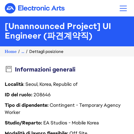
Electronic Arts
[Unannounced Project] UI
Engineer (파견계약직)
Home
...
Dettagli posizione
Informazioni generali
Località
: Seoul, Korea, Republic of
ID del ruolo
208646
Tipo di dipendente
Contingent - Temporary Agency
Worker
Studio/Reparto
EA Studios - Mobile Korea
Modalità di lavoro flessibile
Off Site