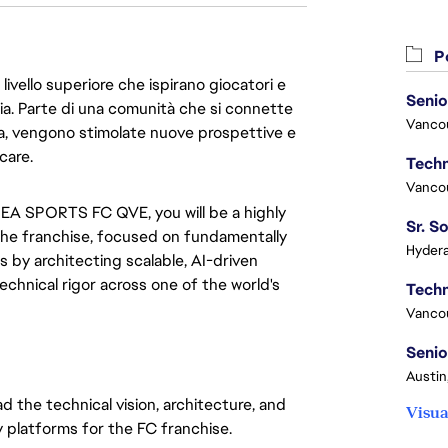
Po
livello superiore che ispirano giocatori e
Senio
oria. Parte di una comunità che si connette
Vanco
era, vengono stimolate nuove prospettive e
care.
Vanco
EA SPORTS FC QVE, you will be a highly 
he franchise, focused on fundamentally 
Hydera
is by architecting scalable, AI-driven 
chnical rigor across one of the world's 
Vanco
Senio
Austin
ad the technical vision, architecture, and 
Visua
y platforms for the FC franchise.