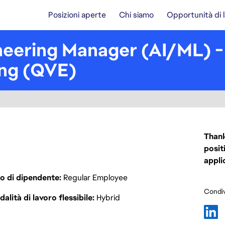
Posizioni aperte
Chi siamo
Opportunità di 
neering Manager (AI/ML) -
ing (QVE)
Thank
posit
appli
o di dipendente
Regular Employee
Condiv
alità di lavoro flessibile
Hybrid