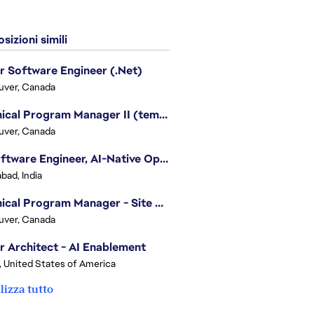
sizioni simili
r Software Engineer (.Net)
uver, Canada
Technical Program Manager II (temporary)
uver, Canada
Sr. Software Engineer, AI-Native Operations Platform
bad, India
Technical Program Manager - Site Reliability Engineering (SRE)
uver, Canada
r Architect - AI Enablement
, United States of America
lizza tutto