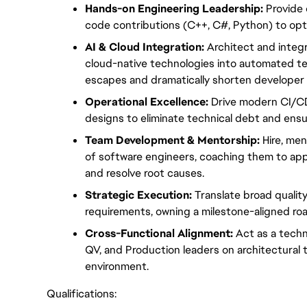
Hands-on Engineering Leadership:
 Provide
code contributions (C++, C#, Python) to opt
AI & Cloud Integration:
 Architect and integ
cloud-native technologies into automated tes
escapes and dramatically shorten developer
Operational Excellence:
 Drive modern CI/C
designs to eliminate technical debt and ensu
Team Development & Mentorship:
 Hire, me
of software engineers, coaching them to appl
and resolve root causes.
Strategic Execution:
 Translate broad quality
requirements, owning a milestone-aligned ro
Cross-Functional Alignment:
 Act as a techn
QV, and Production leaders on architectural t
environment.
Qualifications: