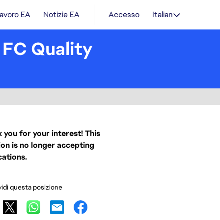
lavoro EA
Notizie EA
Accesso
Italian
 FC Quality
 you for your interest! This
ion is no longer accepting
cations.
idi questa posizione