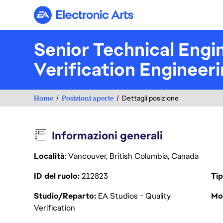
Electronic Arts
Senior Technical Engi
Verification Engineer
Home
Posizioni aperte
Dettagli posizione
Informazioni generali
Località
: Vancouver, British Columbia, Canada
ID del ruolo
212823
Tip
Studio/Reparto
EA Studios - Quality
Mod
Verification