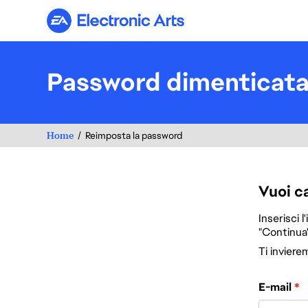
Electronic Arts
Password dimenticat
Home
Reimposta la password
Vuoi c
Inserisci l
"Continua"
Ti inviere
Reimposta la 
E-mail
*