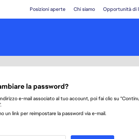
Posizioni aperte
Chi siamo
Opportunità di 
a
ambiare la password?
'indirizzo e-mail associato al tuo account, poi fai clic su "Continu
.
mo un link per reimpostare la password via e-mail.
password col tuo indirizzo e-mail