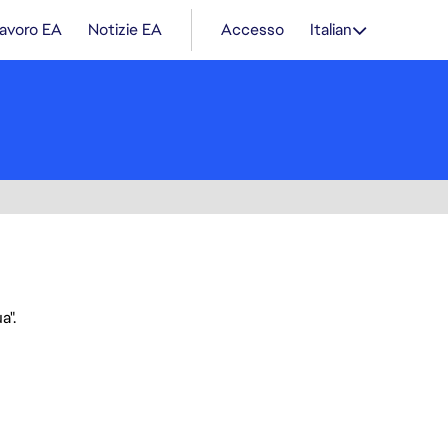
lavoro EA
Notizie EA
Accesso
Italian
a".