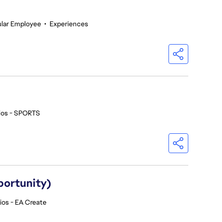
lar Employee
•
Experiences
ios - SPORTS
portunity)
ios - EA Create