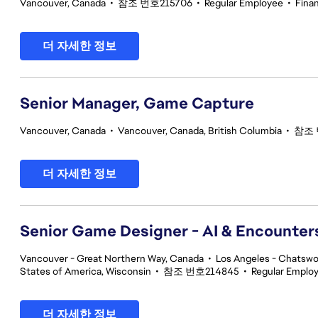
Vancouver, Canada
•
참조 번호215706
•
Regular Employee
•
Fina
더 자세한 정보
Senior Manager, Game Capture
Vancouver, Canada
•
Vancouver, Canada, British Columbia
•
참조 
더 자세한 정보
Senior Game Designer - AI & Encounte
Vancouver - Great Northern Way, Canada
•
Los Angeles - Chatswor
States of America, Wisconsin
•
참조 번호214845
•
Regular Emplo
더 자세한 정보