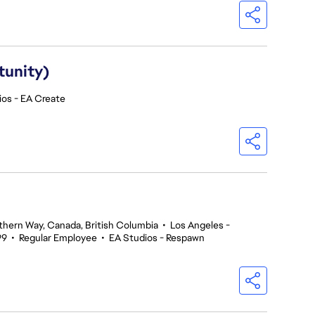
tunity)
ios - EA Create
thern Way, Canada, British Columbia
•
Los Angeles -
99
•
Regular Employee
•
EA Studios - Respawn