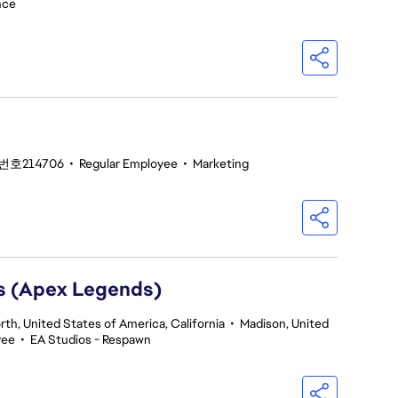
nce
번호214706
•
Regular Employee
•
Marketing
rs (Apex Legends)
th, United States of America, California
•
Madison, United
yee
•
EA Studios - Respawn