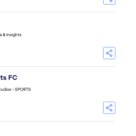
a & Insights
rts FC
tudios - SPORTS