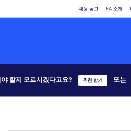
채용 공고
EA 소개
야 할지 모르시겠다고요?
또는
추천 받기
101-120 348건 결과