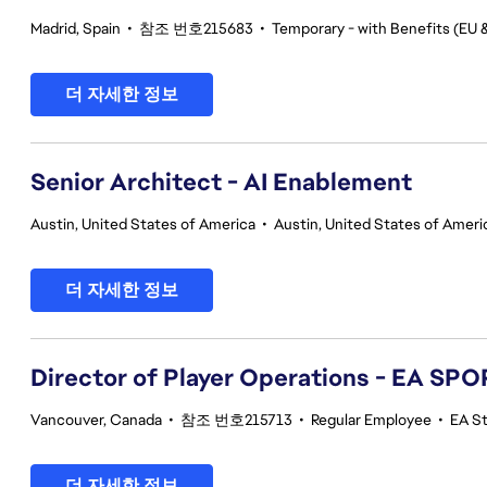
Madrid, Spain
•
참조 번호215683
•
Temporary - with Benefits (EU &
더 자세한 정보
Senior Architect - AI Enablement
Austin, United States of America
•
Austin, United States of Ameri
더 자세한 정보
Director of Player Operations - EA SP
Vancouver, Canada
•
참조 번호215713
•
Regular Employee
•
EA S
더 자세한 정보