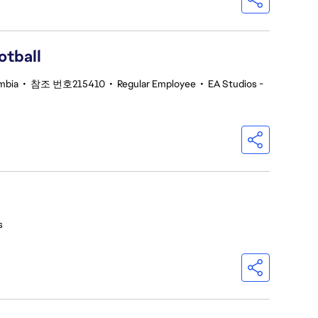
otball
umbia
•
참조 번호215410
•
Regular Employee
•
EA Studios -
s