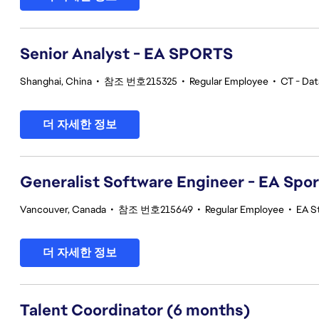
Senior Analyst - EA SPORTS
Shanghai, China
•
참조 번호215325
•
Regular Employee
•
CT - Dat
더 자세한 정보
Generalist Software Engineer - EA Spo
Vancouver, Canada
•
참조 번호215649
•
Regular Employee
•
EA S
더 자세한 정보
Talent Coordinator (6 months)