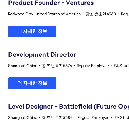
Product Founder - Ventures
Redwood City, United States of America
•
참조 번호214960
•
Regu
더 자세한 정보
Development Director
Shanghai, China
•
참조 번호215676
•
Regular Employee
•
EA Stud
더 자세한 정보
Level Designer - Battlefield (Future Op
Shanghai, China
•
참조 번호215684
•
Regular Employee
•
EA Stud