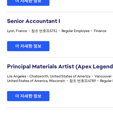
더 자세한 정보
Senior Accountant I
Lyon, France
•
참조 번호215751
•
Regular Employee
•
Finance
더 자세한 정보
Principal Materials Artist (Apex Legend
Los Angeles - Chatsworth, United States of America
•
Vancouver -
United States of America, Wisconsin
•
참조 번호214789
•
Regular
더 자세한 정보