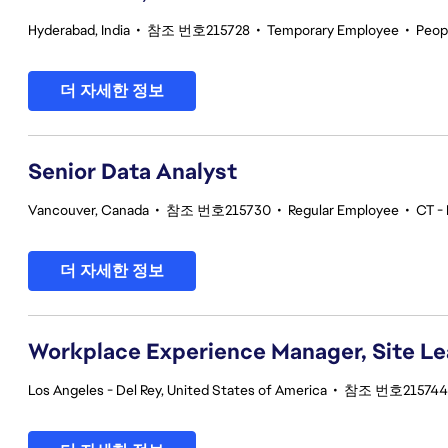
Hyderabad, India
•
참조 번호215728
•
Temporary Employee
•
Peop
더 자세한 정보
Senior Data Analyst
Vancouver, Canada
•
참조 번호215730
•
Regular Employee
•
CT - 
더 자세한 정보
Workplace Experience Manager, Site L
Los Angeles - Del Rey, United States of America
•
참조 번호215744