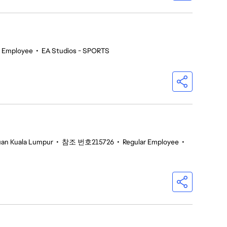
 Employee
•
EA Studios - SPORTS
tuan Kuala Lumpur
•
참조 번호215726
•
Regular Employee
•