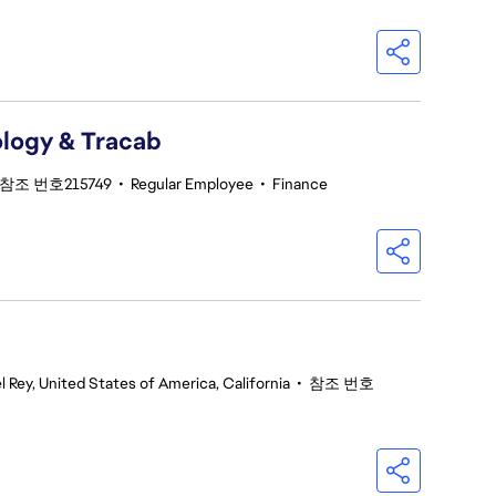
logy & Tracab
참조 번호215749
•
Regular Employee
•
Finance
l Rey, United States of America, California
•
참조 번호