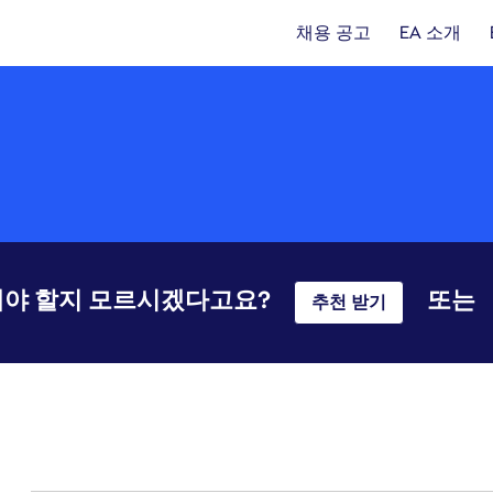
채용 공고
EA 소개
야 할지 모르시겠다고요?
또는
추천 받기
61-80 342건 결과