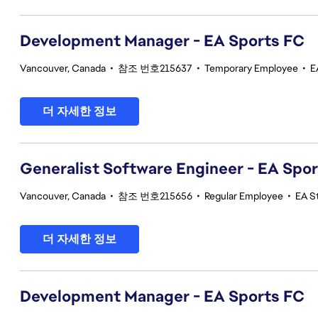
Development Manager - EA Sports FC
Vancouver, Canada
•
참조 번호215637
•
Temporary Employee
•
E
더 자세한 정보
Generalist Software Engineer - EA Spo
Vancouver, Canada
•
참조 번호215656
•
Regular Employee
•
EA S
더 자세한 정보
Development Manager - EA Sports FC