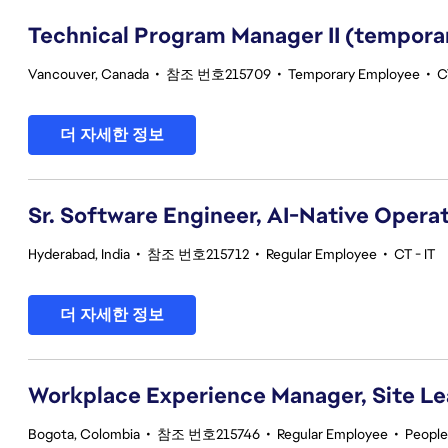
Technical Program Manager II (tempora
Vancouver, Canada
•
참조 번호215709
•
Temporary Employee
•
C
더 자세한 정보
Sr. Software Engineer, AI-Native Opera
Hyderabad, India
•
참조 번호215712
•
Regular Employee
•
CT - IT
더 자세한 정보
Workplace Experience Manager, Site L
Bogota, Colombia
•
참조 번호215746
•
Regular Employee
•
People