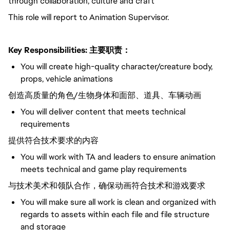
through collaboration, culture and craft
This role will report to Animation Supervisor.
Key Responsibilities:
主要职责：
You will create high-quality character/creature body,
props, vehicle animations
创造高质量的角色/生物身体和面部、道具、车辆动画
You will deliver content that meets technical
requirements
提供符合技术要求的内容
You will work with TA and leaders to ensure animation
meets technical and game play requirements
与技术美术和领队合作，确保动画符合技术和游戏要求
You will make sure all work is clean and organized with
regards to assets within each file and file structure
and storage