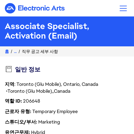
Electronic Arts
Associate Specialist,
Activation (Email)
홈
...
직무 공고 세부 사항
일반 정보
지역
: Toronto (Glu Mobile), Ontario, Canada
Toronto (Glu Mobile)
Canada
역할 ID
206648
근로자 유형
Temporary Employee
스튜디오/부서
Marketing
유연근무제
Hybrid