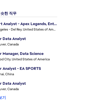
슷한 직무
Expert Analyst - Apex Legends, Enterprise Intelligence (EI)
Los Angeles - Del Rey, United States of America
r Data Analyst
uver, Canada
r Manager, Data Science
d City, United States of America
r Analyst - EA SPORTS
ai, China
r Data Analyst
uver, Canada
보기