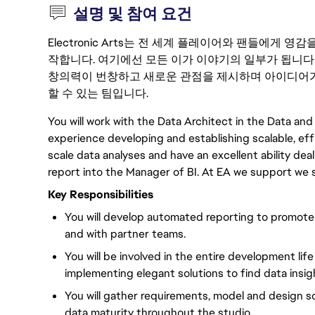
설명 및 참여 요건
Electronic Arts는 전 세계 플레이어와 팬들에게
작합니다. 여기에선 모든 이가 이야기의 일부가 됩니다
창의력이 번창하고 새로운 관점을 제시하며 아이디어가
할 수 있는 팀입니다.
You will work with the Data Architect in the Data and 
experience developing and establishing scalable, eff
scale data analyses and have an excellent ability deal
report into the Manager of BI. At EA we support we
Key Responsibilities
You will develop automated reporting to promote
and with partner teams.
You will be involved in the entire development lif
implementing elegant solutions to find data insig
You will gather requirements, model and design s
data maturity throughout the studio.