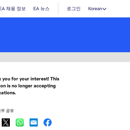
EA 채용 정보
EA 뉴스
로그인
Korean
 you for your interest! This
ion is no longer accepting
cations.
직무 공유