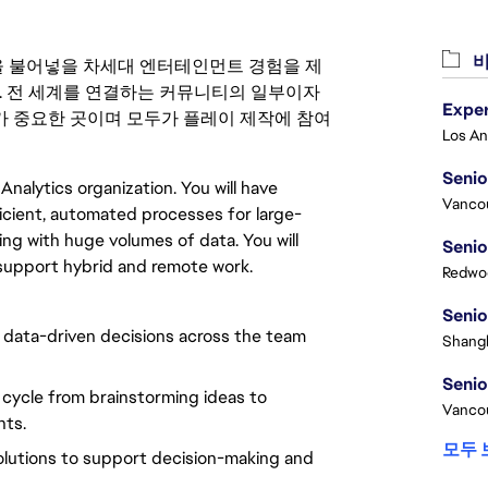
비
 영감을 불어넣을 차세대 엔터테인먼트 경험을 제
. 전 세계를 연결하는 커뮤니티의 일부이자
 중요한 곳이며 모두가 플레이 제작에 참여
Senio
Analytics organization. You will have
Vanco
icient, automated processes for large-
ing with huge volumes of data. You will
Senio
 support hybrid and remote work.
Redwoo
Senio
 data-driven decisions across the team
Shangh
Senio
e cycle from brainstorming ideas to
Vanco
hts.
모두 
olutions to support decision-making and