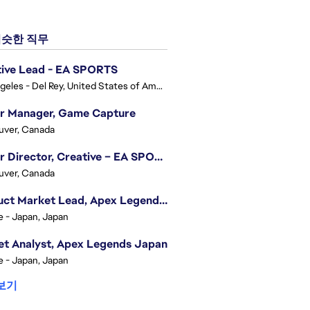
슷한 직무
tive Lead - EA SPORTS
Los Angeles - Del Rey, United States of America
or Manager, Game Capture
uver, Canada
Senior Director, Creative – EA SPORTS FC
uver, Canada
Product Market Lead, Apex Legends Japan
e - Japan, Japan
t Analyst, Apex Legends Japan
e - Japan, Japan
보기