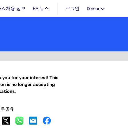
EA 채용 정보
EA 뉴스
로그인
Korean
 you for your interest! This
ion is no longer accepting
cations.
직무 공유