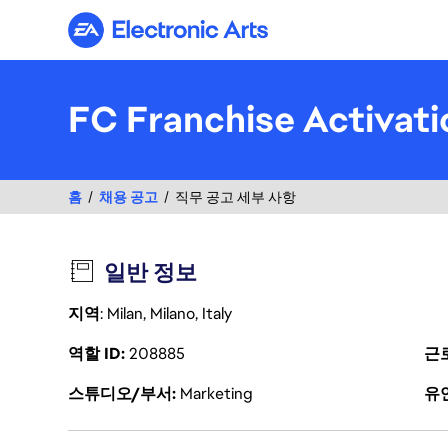
Electronic Arts
FC Franchise Activati
홈
채용 공고
직무 공고 세부 사항
일반 정보
지역
: Milan, Milano, Italy
역할 ID
208885
근
스튜디오/부서
Marketing
유