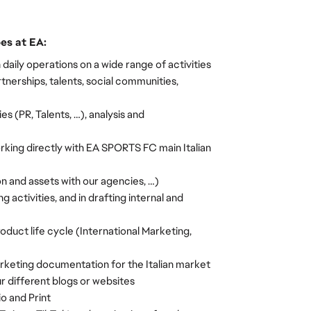
es at EA:
ily operations on a wide range of activities 
nerships, talents, social communities, 
s (PR, Talents, …), analysis and 
king directly with EA SPORTS FC main Italian 
on and assets with our agencies, …)
 activities, and in drafting internal and 
duct life cycle (International Marketing, 
rketing documentation for the Italian market
ur different blogs or websites
o and Print