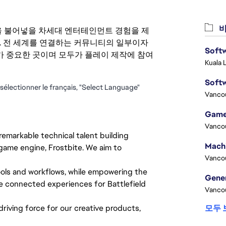
비
 영감을 불어넣을 차세대 엔터테인먼트 경험을 제
. 전 세계를 연결하는 커뮤니티의 일부이자
Softw
 중요한 곳이며 모두가 플레이 제작에 참여
Kuala 
Softw
z sélectionner le français, "Select Language"
Vanco
Game
Vanco
emarkable technical talent building
 game engine, Frostbite. We aim to
Vanco
ools and workflows, while empowering the
e connected experiences for Battlefield
Vanco
riving force for our creative products,
모두 