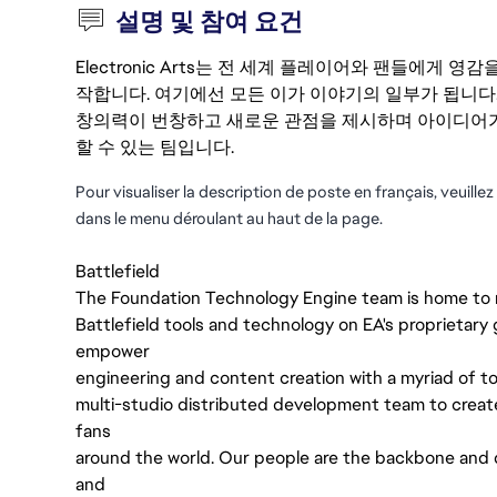
설명 및 참여 요건
Electronic Arts는 전 세계 플레이어와 팬들에게
작합니다. 여기에선 모든 이가 이야기의 일부가 됩니다
창의력이 번창하고 새로운 관점을 제시하며 아이디어가
할 수 있는 팀입니다.
Pour visualiser la description de poste en français, veuille
dans le menu déroulant au haut de la page.
Battlefield
The Foundation Technology Engine team is home to r
Battlefield tools and technology on EA's proprietary
empower
engineering and content creation with a myriad of t
multi-studio distributed development team to creat
fans
around the world. Our people are the backbone and d
and