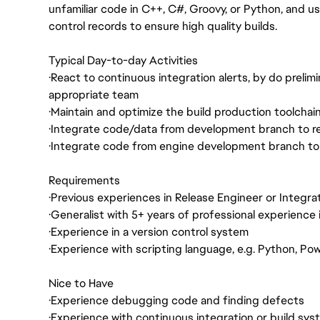
unfamiliar code in C++, C#, Groovy, or Python, and u
control records to ensure high quality builds.
Typical Day-to-day Activities
·
React to continuous integration alerts, by do prelim
appropriate team
·
Maintain and optimize the build production toolchai
·
Integrate code/data from development branch to r
·
Integrate code from engine development branch t
Requirements
·
Previous experiences in Release Engineer or Integrat
·
Generalist with 5+ years of professional experience
·
Experience in a version control system
·
Experience with scripting language, e.g. Python, Po
Nice to Have
·
Experience debugging code and finding defects
·
Experience with continuous integration or build sy