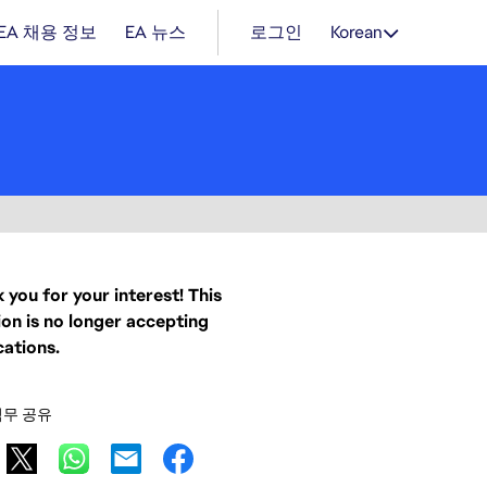
EA 채용 정보
EA 뉴스
로그인
Korean
 you for your interest! This
ion is no longer accepting
cations.
직무 공유