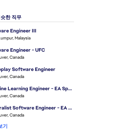
슷한 직무
are Engineer III
Lumpur, Malaysia
are Engineer - UFC
uver, Canada
play Software Engineer
uver, Canada
Machine Learning Engineer - EA Sports FC
uver, Canada
Generalist Software Engineer - EA Sports FC
uver, Canada
보기