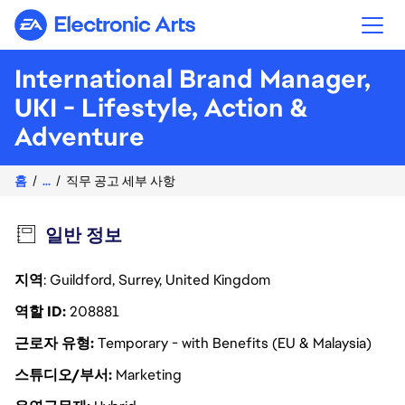
Electronic Arts
International Brand Manager,
UKI - Lifestyle, Action &
Adventure
홈
...
직무 공고 세부 사항
일반 정보
지역
: Guildford, Surrey, United Kingdom
역할 ID
208881
근로자 유형
Temporary - with Benefits (EU & Malaysia)
스튜디오/부서
Marketing