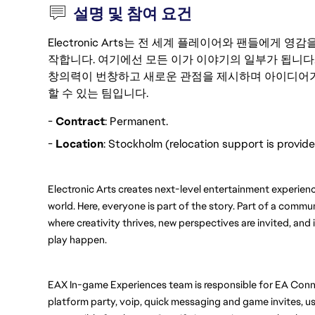
설명 및 참여 요건
Electronic Arts는 전 세계 플레이어와 팬들에게
작합니다. 여기에선 모든 이가 이야기의 일부가 됩니다
창의력이 번창하고 새로운 관점을 제시하며 아이디어가
할 수 있는 팀입니다.
-
Contract
: Permanent.
-
Location
: Stockholm (relocation support is provide
Electronic Arts creates next-level entertainment experienc
world. Here, everyone is part of the story. Part of a commu
where creativity thrives, new perspectives are invited, an
play happen.
EAX In-game Experiences team is responsible for EA Connec
platform party, voip, quick messaging and game invites, use