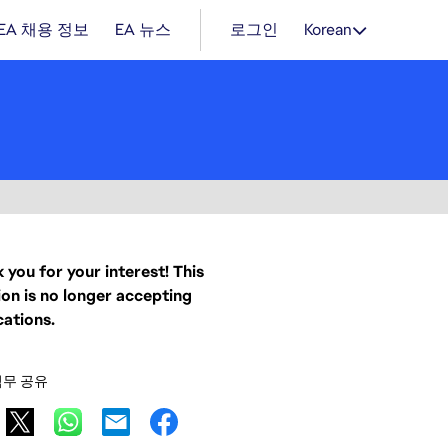
EA 채용 정보
EA 뉴스
로그인
Korean
 you for your interest! This
ion is no longer accepting
cations.
직무 공유