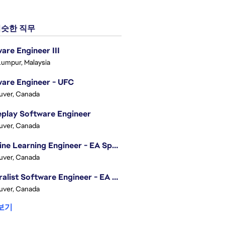
슷한 직무
are Engineer III
Lumpur, Malaysia
are Engineer - UFC
uver, Canada
play Software Engineer
uver, Canada
Machine Learning Engineer - EA Sports FC
uver, Canada
Generalist Software Engineer - EA Sports FC
uver, Canada
보기