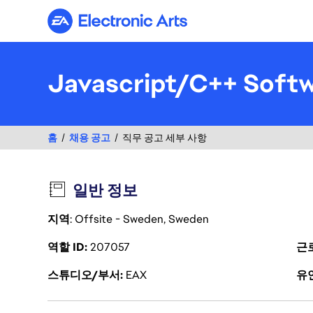
Electronic Arts
Javascript/C++ Softw
홈
채용 공고
직무 공고 세부 사항
일반 정보
지역
: Offsite - Sweden, Sweden
역할 ID
207057
근
스튜디오/부서
EAX
유