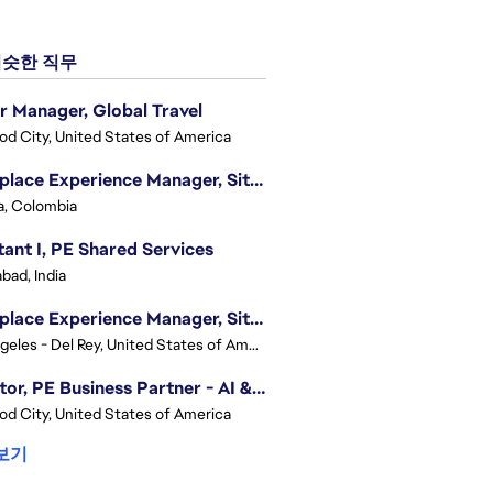
슷한 직무
r Manager, Global Travel
d City, United States of America
Workplace Experience Manager, Site Lead
, Colombia
tant I, PE Shared Services
bad, India
Workplace Experience Manager, Site Lead
Los Angeles - Del Rey, United States of America
Director, PE Business Partner - AI & UGC
d City, United States of America
보기