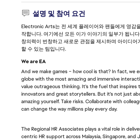
설명 및 참여 요건
Electronic Arts는 전 세계 플레이어와 팬들에게
작합니다. 여기에선 모든 이가 이야기의 일부가 됩니다
창의력이 번창하고 새로운 관점을 제시하며 아이디어가
할 수 있는 팀입니다.
We are EA
And we make games – how cool is that? In fact, we en
globe with the most amazing and immersive interactiv
value outrageous thinking. It's the fuel that inspires
innovators and great storytellers. But it's not just a
amazing yourself. Take risks. Collaborate with colle
can change the way millions play every day.
The Regional HR Associates plays a vital role in deli
centric HR support across Malaysia, Singapore, and J