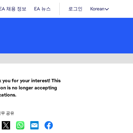
EA 채용 정보
EA 뉴스
로그인
Korean
 you for your interest! This
ion is no longer accepting
cations.
직무 공유