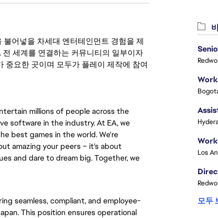
비
 영감을 불어넣을 차세대 엔터테인먼트 경험을 제
Senio
. 전 세계를 연결하는 커뮤니티의 일부이자
Redwoo
 중요한 곳이며 모두가 플레이 제작에 참여
Bogota
Assis
tertain millions of people across the
Hydera
e software in the industry. At EA, we
 the best games in the world. We're
bout amazing your peers – it's about
agues and dare to dream big. Together, we
Redwoo
vering seamless, compliant, and employee-
모두 
apan. This position ensures operational