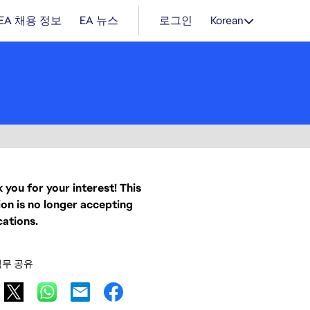
EA 채용 정보
EA 뉴스
로그인
Korean
 you for your interest! This
ion is no longer accepting
cations.
직무 공유