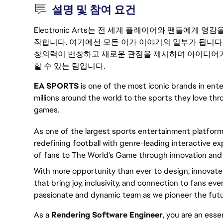
설명 및 참여 요건
Electronic Arts는 전 세계 플레이어와 팬들에게
작합니다. 여기에선 모든 이가 이야기의 일부가 됩니다
창의력이 번창하고 새로운 관점을 제시하며 아이디어가
할 수 있는 팀입니다.
EA SPORTS 
is one of the most iconic brands in en
millions around the world to the sports they love thro
games.
As one of the largest sports entertainment platform
redefining football with genre-leading interactive 
of fans to The World's Game through innovation and u
With more opportunity than ever to design, innovat
that bring joy, inclusivity, and connection to fans eve
passionate and dynamic team as we pioneer the futu
As a 
Rendering Software Engineer
, you are an esse