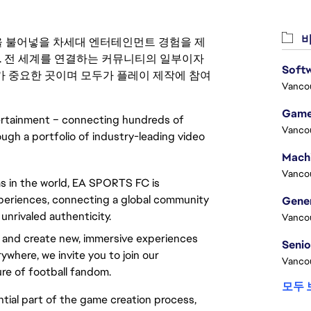
비
 영감을 불어넣을 차세대 엔터테인먼트 경험을 제
. 전 세계를 연결하는 커뮤니티의 일부이자
Softw
 중요한 곳이며 모두가 플레이 제작에 참여
Vanco
Game
tertainment – connecting hundreds of 
Vanco
ugh a portfolio of industry-leading video 
Vanco
s in the world, EA SPORTS FC is
experiences, connecting a global community
nrivaled authenticity.
Vanco
e and create new, immersive experiences
rywhere, we invite you to join our
Vanco
re of football fandom.
모두 
ntial part of the game creation process, 