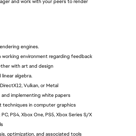
nager and work with your peers to render 
rendering engines.
n working environment regarding feedback
ether with art and design
 linear algebra.
DirectX12, Vulkan, or Metal
s and implementing white papers
st techniques in computer graphics
g: PC, PS4, Xbox One, PS5, Xbox Series S/X
ls
s, optimization, and associated tools 