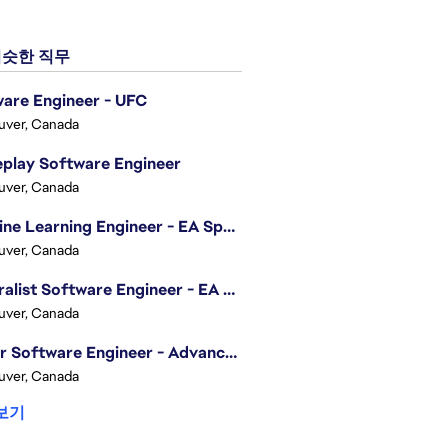
슷한 직무
are Engineer - UFC
uver, Canada
play Software Engineer
uver, Canada
Machine Learning Engineer - EA Sports FC
uver, Canada
Generalist Software Engineer - EA Sports FC
uver, Canada
Senior Software Engineer - Advanced Technology Group
uver, Canada
보기