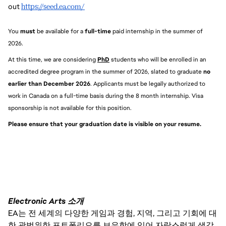
out
https://seed.ea.com/
You 
must 
be available for a 
full-time
 paid internship in the summer of 
2026.
At this time, we are considering 
PhD
students who will be enrolled in an 
accredited degree program in the summer of 2026, slated to graduate 
no 
earlier than December 2026
. Applicants must be legally authorized to 
work in Canada on a full-time basis during the 8 month internship. Visa 
sponsorship is not available for this position.
Please ensure that your graduation date is visible on your resume. 
Electronic Arts 소개
EA는 전 세계의 다양한 게임과 경험, 지역, 그리고 기회에 대
한 광범위한 포트폴리오를 보유함에 있어 자랑스럽게 생각