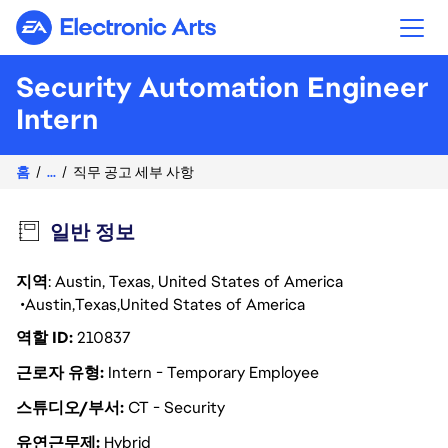
Electronic Arts
Security Automation Engineer
Intern
홈
...
직무 공고 세부 사항
일반 정보
지역
: Austin, Texas, United States of America
Austin
Texas
United States of America
역할 ID
210837
근로자 유형
Intern - Temporary Employee
스튜디오/부서
CT - Security
유연근무제
Hybrid