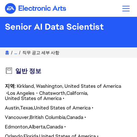
Electronic Arts
Senior AI Data Scientist
홈
...
직무 공고 세부 사항
일반 정보
지역
: Kirkland, Washington, United States of America
Los Angeles - Chatsworth
California
United States of America
Austin
Texas
United States of America
Vancouver
British Columbia
Canada
Edmonton
Alberta
Canada
Orlando
Florida
United States of America