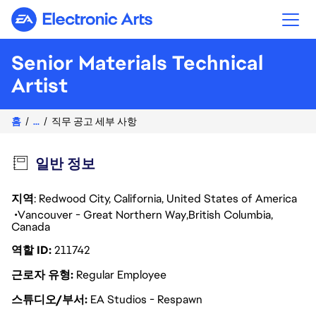
Electronic Arts
Senior Materials Technical
Artist
홈
...
직무 공고 세부 사항
일반 정보
지역
: Redwood City, California, United States of America
Vancouver - Great Northern Way
British Columbia
Canada
역할 ID
211742
근로자 유형
Regular Employee
스튜디오/부서
EA Studios - Respawn