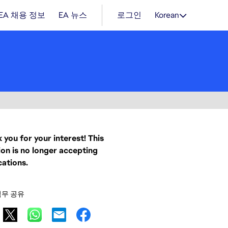
EA 채용 정보
EA 뉴스
로그인
Korean
 you for your interest! This
ion is no longer accepting
cations.
직무 공유