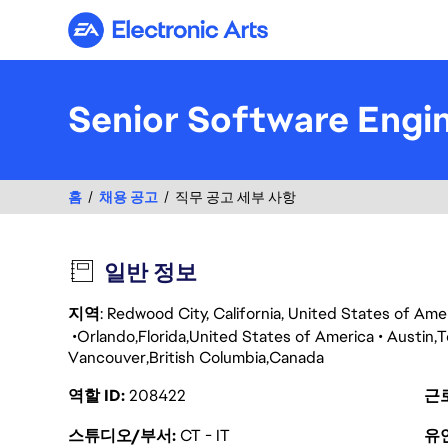
Electronic Arts
Senior Software Engi
홈
채용 공고
직무 공고 세부 사항
일반 정보
지역
: Redwood City, California, United States of Ame
Orlando
Florida
United States of America
Austin
T
Vancouver
British Columbia
Canada
역할 ID
208422
근
스튜디오/부서
CT - IT
유