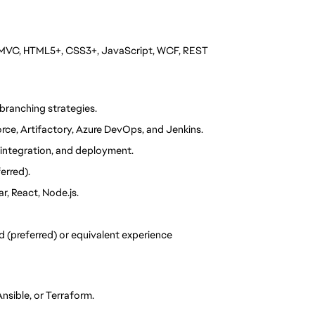
T MVC, HTML5+, CSS3+, JavaScript, WCF, REST 
branching strategies.
rce, Artifactory, Azure DevOps, and Jenkins.
 integration, and deployment.
erred).
r, React, Node.js.
ld (preferred) or equivalent experience
nsible, or Terraform.