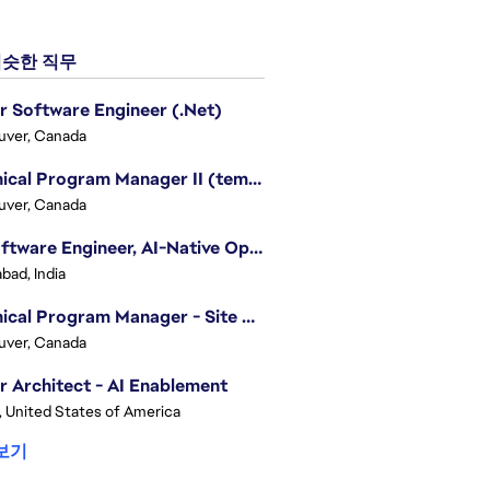
슷한 직무
r Software Engineer (.Net)
uver, Canada
Technical Program Manager II (temporary)
uver, Canada
Sr. Software Engineer, AI-Native Operations Platform
bad, India
Technical Program Manager - Site Reliability Engineering (SRE)
uver, Canada
r Architect - AI Enablement
, United States of America
보기