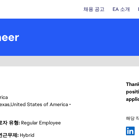
채용 공고
EA 소개
neer
Thank
posit
rica
appli
exas
United States of America
해당 
로자 유형
Regular Employee
연근무제
Hybrid