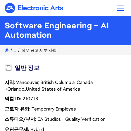
Electronic Arts
Software Engineering – AI
Automation
홈
...
직무 공고 세부 사항
일반 정보
지역
: Vancouver, British Columbia, Canada
Orlando
United States of America
역할 ID
210718
근로자 유형
Temporary Employee
스튜디오/부서
EA Studios - Quality Verification
유연근무제
Hybrid