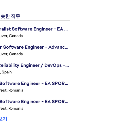
슷한 직무
Generalist Software Engineer - EA Sports FC
uver, Canada
Senior Software Engineer - Advanced Technology Group
uver, Canada
Site Reliability Engineer / DevOps – Localization
, Spain
.NET Software Engineer - EA SPORTS™ FC
est, Romania
.NET Software Engineer - EA SPORTS™ FC
est, Romania
보기