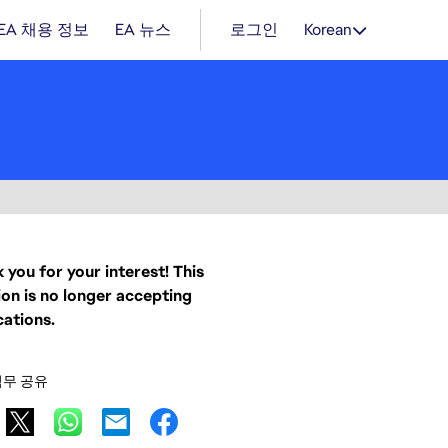
EA 채용 정보
EA 뉴스
로그인
Korean
 you for your interest! This
ion is no longer accepting
cations.
직무 공유