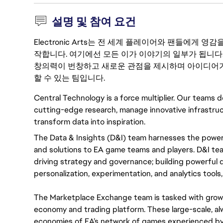
설명 및 참여 요건
Electronic Arts는 전 세계 플레이어와 팬들에게
작합니다. 여기에선 모든 이가 이야기의 일부가 됩니다
창의력이 번창하고 새로운 관점을 제시하며 아이디어가
할 수 있는 팀입니다.
Central Technology is a force multiplier. Our teams 
cutting-edge research, manage innovative infrastruc
transform data into inspiration.
The Data & Insights (D&I) team harnesses the power 
and solutions to EA game teams and players. D&I tea
driving strategy and governance; building powerful d
personalization, experimentation, and analytics tools
The Marketplace Exchange team is tasked with growin
economy and trading platform. These large-scale, al
economies of EA’s network of games experienced by te