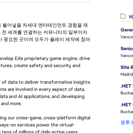
비
 영감을 불어넣을 차세대 엔터테인먼트 경험을 제
. 전 세계를 연결하는 커뮤니티의 일부이자
Vanco
 중요한 곳이며 모두가 플레이 제작에 참여
Vanco
develop EA’s proprietary game engine, drive
tures, create safety and security, and
Madrid
of data to deliver transformative insights
ms are involved in every aspect of data,
Buchar
ata and AI applications; and developing
, and more.
Buchar
g our cross-game, cross-platform digital 
모두 
ways-on services power the virtual-
ns of millions of daily active users. 