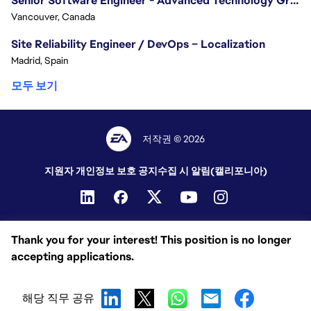
Senior Software Engineer - Advanced Technology Group
Vancouver, Canada
Site Reliability Engineer / DevOps – Localization
Madrid, Spain
모두 보기
저작권 © 2026
지원자 개인정보 보호 공지
수집 시 알림(캘리포니아)
Thank you for your interest! This position is no longer
accepting applications.
해당 직무 공유