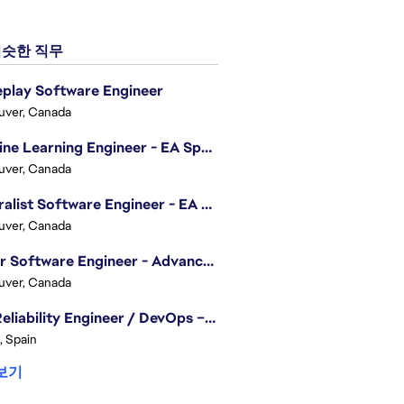
슷한 직무
play Software Engineer
uver, Canada
Machine Learning Engineer - EA Sports FC
uver, Canada
Generalist Software Engineer - EA Sports FC
uver, Canada
Senior Software Engineer - Advanced Technology Group
uver, Canada
Site Reliability Engineer / DevOps – Localization
, Spain
보기