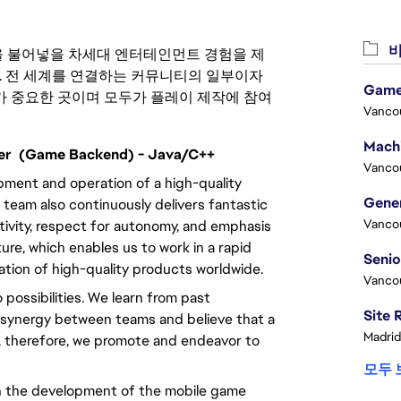
비
 영감을 불어넣을 차세대 엔터테인먼트 경험을 제
. 전 세계를 연결하는 커뮤니티의 일부이자
Game
 중요한 곳이며 모두가 플레이 제작에 참여
Vanco
neer (Game Backend) - Java/C++
Vanco
pment and operation of a high-quality
 team also continuously delivers fantastic
Vanco
tivity, respect for autonomy, and emphasis
ure, which enables us to work in a rapid
ation of high-quality products worldwide.
Vanco
 possibilities. We learn from past
 synergy between teams and believe that a
Madrid
s, therefore, we promote and endeavor to
모두 
e in the development of the mobile game