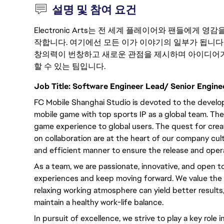
설명 및 참여 요건
Electronic Arts는 전 세계 플레이어와 팬들에게
작합니다. 여기에선 모든 이가 이야기의 일부가 됩니다
창의력이 번창하고 새로운 관점을 제시하며 아이디어가
할 수 있는 팀입니다.
Job Title: Software Engineer Lead/ Senior Engi
FC Mobile Shanghai Studio is devoted to the develo
mobile game with top sports IP as a global team. The
game experience to global users. The quest for crea
on collaboration are at the heart of our company cult
and efficient manner to ensure the release and oper
As a team, we are passionate, innovative, and open to
experiences and keep moving forward. We value the
relaxing working atmosphere can yield better result
maintain a healthy work-life balance.
In pursuit of excellence, we strive to play a key rol