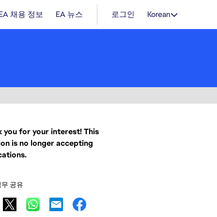
EA 채용 정보
EA 뉴스
로그인
Korean
 you for your interest! This
ion is no longer accepting
cations.
직무 공유