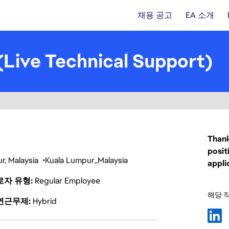
채용 공고
EA 소개
 (Live Technical Support)
Thank
posit
r, Malaysia
Kuala Lumpur
Malaysia
appli
로자 유형
Regular Employee
해당 
연근무제
Hybrid