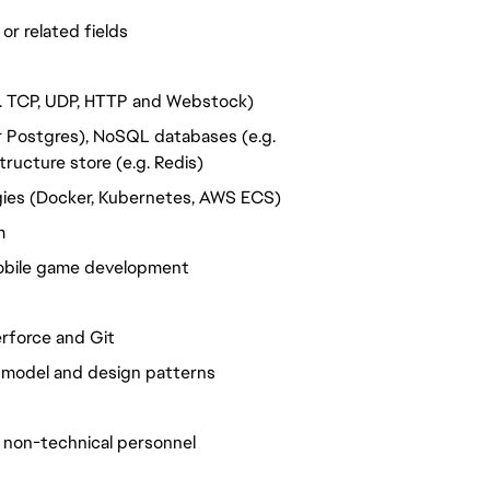
or related fields
. TCP, UDP, HTTP and Webstock)
r Postgres), NoSQL databases (e.g.
ucture store (e.g. Redis)
gies (Docker, Kubernetes, AWS ECS)
m
 mobile game development
erforce and Git
g model and design patterns
nd non-technical personnel