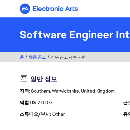
Electronic Arts
Software Engineer In
홈
채용 공고
직무 공고 세부 사항
일반 정보
지역
: Southam, Warwickshire, United Kingdom
역할 ID
211107
근
스튜디오/부서
Other
유