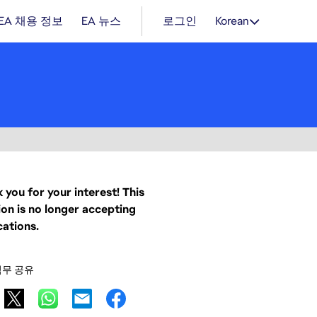
EA 채용 정보
EA 뉴스
로그인
Korean
 you for your interest! This
ion is no longer accepting
cations.
직무 공유