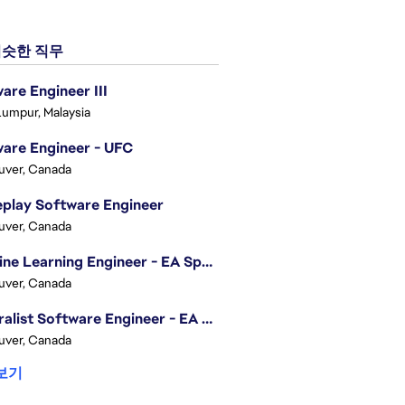
슷한 직무
are Engineer III
Lumpur, Malaysia
are Engineer - UFC
uver, Canada
play Software Engineer
uver, Canada
Machine Learning Engineer - EA Sports FC
uver, Canada
Generalist Software Engineer - EA Sports FC
uver, Canada
보기