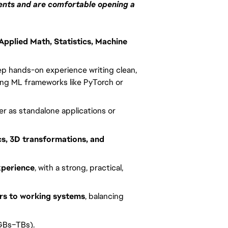
ents and are comfortable opening a 
pplied Math, Statistics, Machine 
ep hands-on experience writing clean, 
ng ML frameworks like PyTorch or 
her as standalone applications or 
ics, 3D transformations, and 
xperience
, with a strong, practical, 
rs to working systems
, balancing 
GBs–TBs).