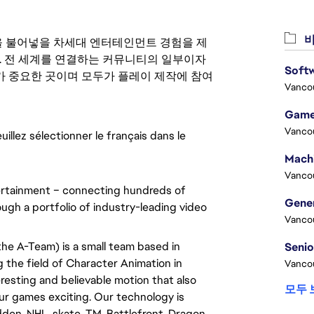
비
 영감을 불어넣을 차세대 엔터테인먼트 경험을 제
. 전 세계를 연결하는 커뮤니티의 일부이자
Softw
 중요한 곳이며 모두가 플레이 제작에 참여
Vanco
Game
Vanco
uillez sélectionner le français dans le 
Vanco
tertainment – connecting hundreds of 
ugh a portfolio of industry-leading video 
Vanco
e A-Team) is a small team based in 
the field of Character Animation in 
Vanco
resting and believable motion that also 
모두 
r games exciting. Our technology is 
den, NHL, skate. TM, Battlefront, Dragon 