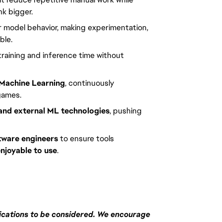
k bigger.
r model behavior, making experimentation, 
ble.
training and inference time without 
 Machine Learning
, continuously 
games.
 and external ML technologies
, pushing 
tware engineers
 to ensure tools 
enjoyable to use
.
fications to be considered. We encourage 