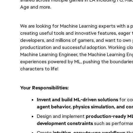
Age and more.
We are looking for Machine Learning experts with a p
creating useful tools and innovative features, eager 
developers, and millions of gamers, and want to own 
productization and successful adoption. Working clos
Machine Learning Engineer, the Machine Learning Engine
experiences powered by ML, pushing the boundaries o
characters to life!
Your Responsibilities:
Invent and build ML-driven solutions
 for c
agent behavior, physics simulation, and co
Design and implement 
production-ready M
development constraints
 such as performan
Create 
intuitive, easy-to-use workflows
 th