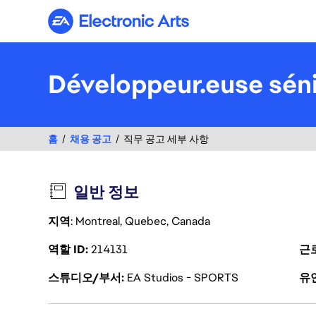
Electronic Arts
Développeur.euse séni
홈
채용 공고
직무 공고 세부 사항
일반 정보
지역
: Montreal, Quebec, Canada
역할 ID
214131
근
스튜디오/부서
EA Studios - SPORTS
유