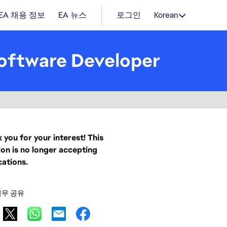
EA 채용 정보
EA 뉴스
로그인
Korean
 Software Developer
 you for your interest! This
ion is no longer accepting
cations.
직무 공유