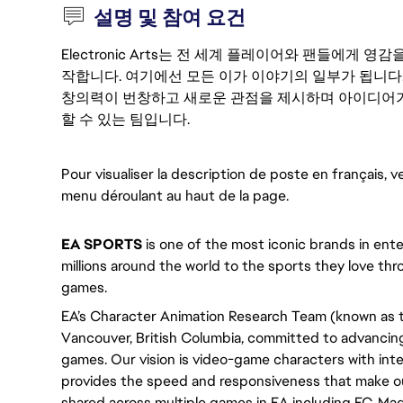
설명 및 참여 요건
Electronic Arts는 전 세계 플레이어와 팬들에게
작합니다. 여기에선 모든 이가 이야기의 일부가 됩니다
창의력이 번창하고 새로운 관점을 제시하며 아이디어가
할 수 있는 팀입니다.
Pour visualiser la description de poste en français, ve
menu déroulant au haut de la page. 
EA SPORTS
 is one of the most iconic brands in en
millions around the world to the sports they love thro
games.
EA’s Character Animation Research Team (known as th
Vancouver, British Columbia, committed to advancing 
games. Our vision is video-game characters with inte
provides the speed and responsiveness that make ou
shared across multiple games in EA including FC, Mad