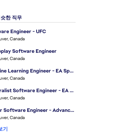
슷한 직무
are Engineer - UFC
uver, Canada
play Software Engineer
uver, Canada
Machine Learning Engineer - EA Sports FC
uver, Canada
Generalist Software Engineer - EA Sports FC
uver, Canada
Senior Software Engineer - Advanced Technology Group
uver, Canada
보기