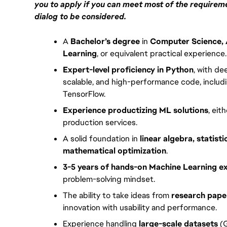
you to apply if you can meet most of the requirem
dialog to be considered.
A 
Bachelor’s degree
 in 
Computer Science, A
Learning
, or equivalent practical experience.
Expert-level proficiency in Python
, with de
scalable, and high-performance code, includi
TensorFlow.
Experience productizing ML solutions
, eit
production services.
A solid foundation in 
linear algebra, statist
mathematical optimization
.
3-5 years of hands-on Machine Learning e
problem-solving mindset.
The ability to take ideas from 
research pape
innovation with usability and performance.
Experience handling 
large-scale datasets
 (