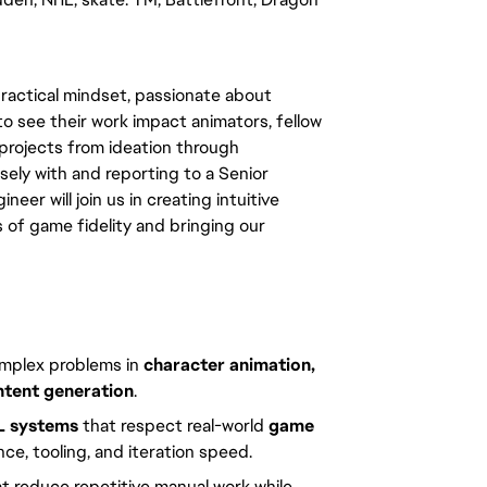
ractical mindset, passionate about 
to see their work impact animators, fellow 
projects from ideation through 
ely with and reporting to a Senior 
er will join us in creating intuitive 
f game fidelity and bringing our 
omplex problems in 
character animation, 
ntent generation
.
L systems
 that respect real-world 
game 
ce, tooling, and iteration speed.
at reduce repetitive manual work while 