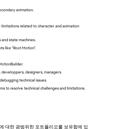
secondary animation.
 limitations related to character and animation
s and state machines.
s like “Root Motion”.
MotionBuilder.
s, developpers, designers, managers.
d debugging technical issues.
s to resolve technical challenges and limitations.
기회에 대한 광범위한 포트폴리오를 보유함에 있