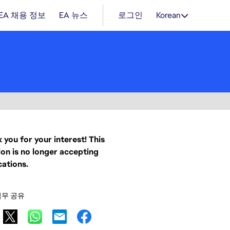
EA 채용 정보
EA 뉴스
로그인
Korean
 you for your interest! This
ion is no longer accepting
cations.
직무 공유