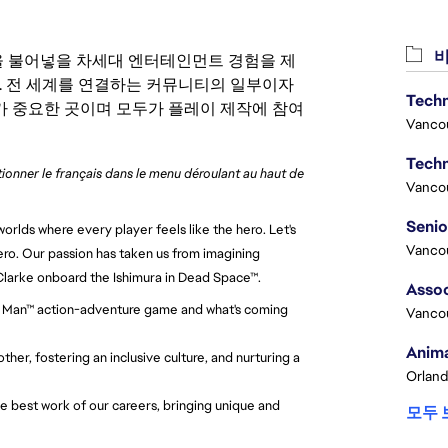
비
 영감을 불어넣을 차세대 엔터테인먼트 경험을 제
. 전 세계를 연결하는 커뮤니티의 일부이자
Techn
 중요한 곳이며 모두가 플레이 제작에 참여
Vanco
Techn
ctionner le français dans le menu déroulant au haut de
Vanco
orlds where every player feels like the hero. Let's
Vanco
ero. Our passion has taken us from imagining
 Clarke onboard the Ishimura in Dead Space™.
Assoc
Iron Man™ action-adventure game and what's coming
Vanco
Anima
her, fostering an inclusive culture, and nurturing a
Orland
e best work of our careers, bringing unique and
모두 