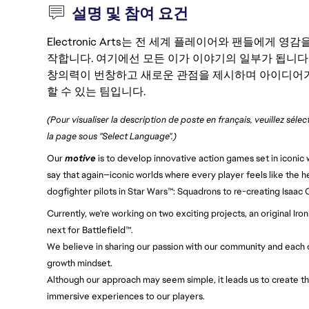
설명 및 참여 요건
Electronic Arts는 전 세계 플레이어와 팬들에게
작합니다. 여기에선 모든 이가 이야기의 일부가 됩니다
창의력이 번창하고 새로운 관점을 제시하며 아이디어가
할 수 있는 팀입니다.
(Pour visualiser la description de poste en français, veuillez séle
la page sous "Select Language".)
Our
motive
is to develop innovative action games set in iconic w
say that again—iconic worlds where every player feels like the h
dogfighter pilots in Star Wars™: Squadrons to re-creating Isaac
Currently, we're working on two exciting projects, an original 
next for Battlefield™.
We believe in sharing our passion with our community and each ot
growth mindset.
Although our approach may seem simple, it leads us to create th
immersive experiences to our players.