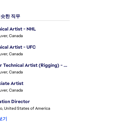
슷한 직무
ical Artist - NHL
uver, Canada
ical Artist - UFC
uver, Canada
Senior Technical Artist (Rigging) - EA SPORTS Technology
uver, Canada
iate Artist
uver, Canada
tion Director
o, United States of America
보기