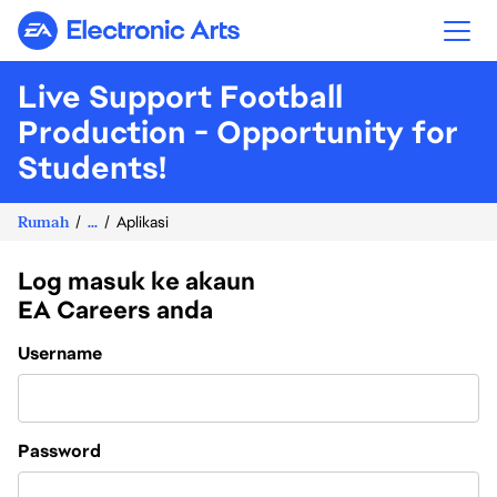
Electronic Arts
Live Support Football
Production - Opportunity for
Students!
Rumah
...
Aplikasi
Log masuk ke akaun
EA Careers anda
Login
Username
Password