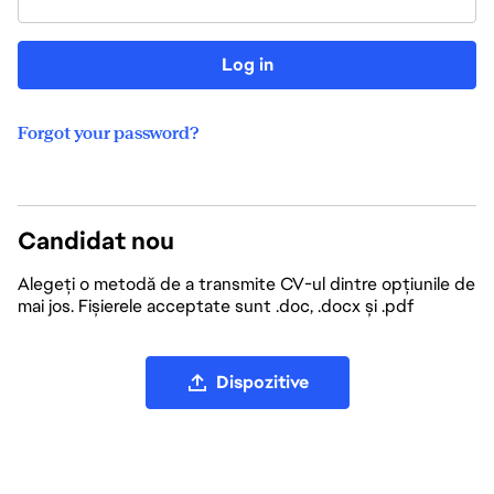
Log in
Forgot your password?
Candidat nou
Alegeți o metodă de a transmite CV-ul dintre opțiunile de
mai jos. Fișierele acceptate sunt .doc, .docx și .pdf
Încărcați fișierul CV
Dispozitive
Încărcați CV-ul de pe LinkedIn