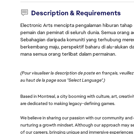
Description & Requirements
Electronic Arts mencipta pengalaman hiburan tahap
pemain dan peminat di seluruh dunia. Semua orang ada
Sebahagian daripada komuniti yang terhubung merent
berkembang maju, perspektif baharu di alu-alukan da
mana semua orang terlibat dalam permainan.
(Pour visualiser la description de poste en français, veuille
au haut de la page sous "Select Language".)
Based in Montreal, a city booming with culture, art, creati
are dedicated to making legacy-defining games. 
We believe in sharing our passion with our community and ea
nurturing a growth mindset. Although our approach may seem
of our careers, bringing unique and immersive experiences 