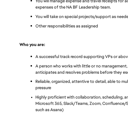
You will manage expense and travel receipts for ac
expenses of the NA BF Leadership team.
You will take on special projects/support as need
Other responsibilities as assigned
Who you are:
A successful track record supporting VPs or above
A person who works with little or no management, 
anticipates and resolves problems before they es
Reliable, organized, attentive to detail, able to mul
pressure 
Highly proficient with collaboration, scheduling
Microsoft 365, Slack/Teams, Zoom, Confluence/S
such as Asana)