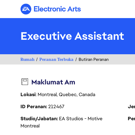
Electronic Arts
Executive Assistant
Rumah
Peranan Terbuka
Butiran Peranan
Maklumat Am
Lokasi
: Montreal, Quebec, Canada
ID Peranan
212467
Je
Studio/Jabatan
EA Studios - Motive
Pen
Montreal