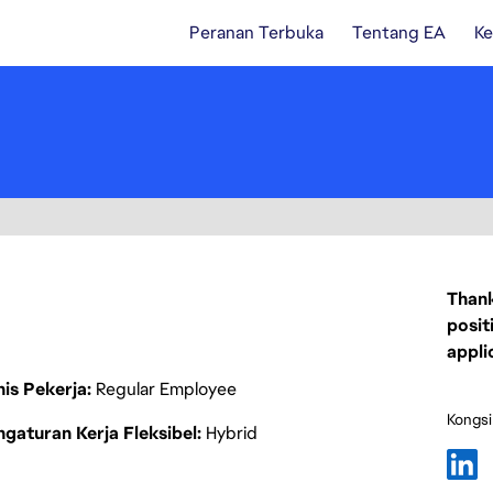
Peranan Terbuka
Tentang EA
Ke
Thank
posit
appli
nis Pekerja
Regular Employee
Kongsi
gaturan Kerja Fleksibel
Hybrid