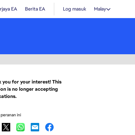
rjaya EA
Berita EA
Log masuk
Malay
 you for your interest! This
ion is no longer accepting
cations.
 peranan ini