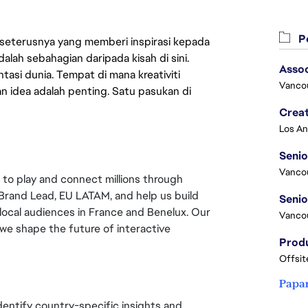
Pe
 seterusnya yang memberi inspirasi kepada
lah sebahagian daripada kisah di sini.
Asso
asi dunia. Tempat di mana kreativiti
Vanco
n idea adalah penting. Satu pasukan di
Crea
Seni
Vanco
 to play and connect millions through 
l Brand Lead, EU LATAM, and help us build 
ocal audiences in France and Benelux. Our 
Vanco
 we shape the future of interactive 
Offsit
Papa
dentify country-specific insights and 