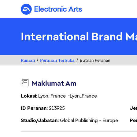
Electronic Arts
International Brand M
Rumah
Peranan Terbuka
Butiran Peranan
Maklumat Am
Lokasi
: Lyon, France
Lyon
France
ID Peranan
213925
Je
Studio/Jabatan
Global Publishing - Europe
Pen