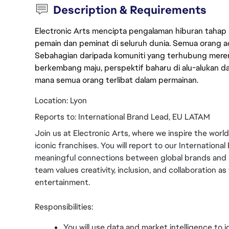
Description & Requirements
Electronic Arts mencipta pengalaman hiburan tahap
pemain dan peminat di seluruh dunia. Semua orang ada
Sebahagian daripada komuniti yang terhubung merent
berkembang maju, perspektif baharu di alu-alukan da
mana semua orang terlibat dalam permainan.
Location: Lyon
Reports to: International Brand Lead, EU LATAM
Join us at Electronic Arts, where we inspire the world
iconic franchises. You will report to our Internationa
meaningful connections between global brands and l
team values creativity, inclusion, and collaboration as
entertainment.
Responsibilities:
You will use data and market intelligence to i