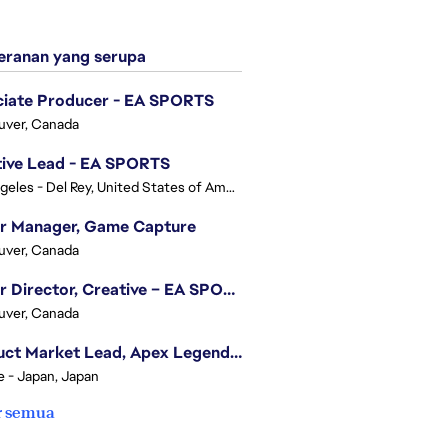
ranan yang serupa
ciate Producer - EA SPORTS
uver, Canada
tive Lead - EA SPORTS
Los Angeles - Del Rey, United States of America
or Manager, Game Capture
uver, Canada
Senior Director, Creative – EA SPORTS FC
uver, Canada
Product Market Lead, Apex Legends Japan
e - Japan, Japan
r semua