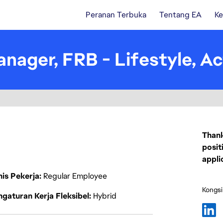
Peranan Terbuka
Tentang EA
Ke
anager, FRB - Lifestyle, A
Thank
posit
appli
nis Pekerja
Regular Employee
Kongsi
gaturan Kerja Fleksibel
Hybrid