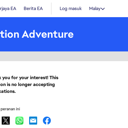
rjaya EA
Berita EA
Log masuk
Malay
ction Adventure
 you for your interest! This
ion is no longer accepting
cations.
 peranan ini