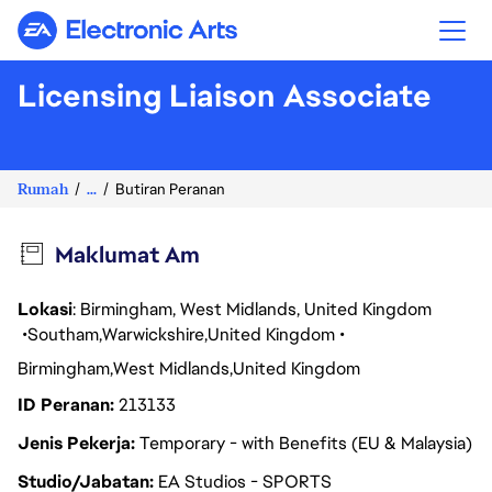
Electronic Arts
Licensing Liaison Associate
Rumah
...
Butiran Peranan
Maklumat Am
Lokasi
: Birmingham, West Midlands, United Kingdom
Southam
Warwickshire
United Kingdom
Birmingham
West Midlands
United Kingdom
ID Peranan
213133
Jenis Pekerja
Temporary - with Benefits (EU & Malaysia)
Studio/Jabatan
EA Studios - SPORTS