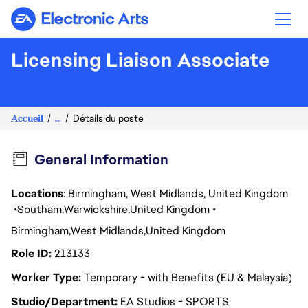
Electronic Arts
Licensing Liaison Associate
Accueil
...
Détails du poste
General Information
Locations
: Birmingham, West Midlands, United Kingdom
Southam
Warwickshire
United Kingdom
Birmingham
West Midlands
United Kingdom
Role ID
213133
Worker Type
Temporary - with Benefits (EU & Malaysia)
Studio/Department
EA Studios - SPORTS