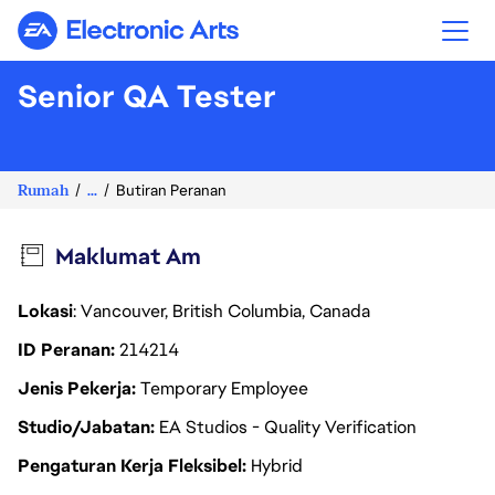
Electronic Arts
Senior QA Tester
Rumah
...
Butiran Peranan
Maklumat Am
Lokasi
: Vancouver, British Columbia, Canada
ID Peranan
214214
Jenis Pekerja
Temporary Employee
Studio/Jabatan
EA Studios - Quality Verification
Pengaturan Kerja Fleksibel
Hybrid