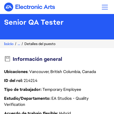
Electronic Arts
Senior QA Tester
Inicio
...
Detalles del puesto
Información general
Ubicaciones
: Vancouver, British Columbia, Canada
ID del rol
214214
Tipo de trabajador
Temporary Employee
Estudio/Departamento
EA Studios - Quality
Verification
Acuerdo de trabajo flexible
Hybrid