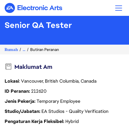
Electronic Arts
Senior QA Tester
Rumah
...
Butiran Peranan
Maklumat Am
Lokasi
: Vancouver, British Columbia, Canada
ID Peranan
212620
Jenis Pekerja
Temporary Employee
Studio/Jabatan
EA Studios - Quality Verification
Pengaturan Kerja Fleksibel
Hybrid