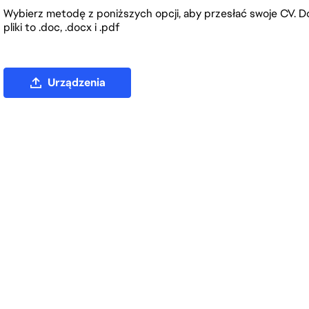
Wybierz metodę z poniższych opcji, aby przesłać swoje CV. Do
pliki to .doc, .docx i .pdf
Prześlij plik CV
Urządzenia
Prześlij plik CV z LinkedIn