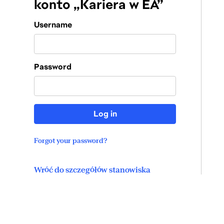
konto „Kariera w EA”
Login
Username
Password
Log in
Forgot your password?
Wróć do szczegółów stanowiska