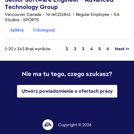
Technology Group
Vancouver, Canada
•
Nr ref.215841
•
Regular Employee
•
EA
Studios - SPORTS
Aplikuj
Udostępnij
Strona
1-20 z 343 Brak wyników
1
2
3
4
5
6
Next >>
Nie ma tu tego, czego szukasz?
Utwórz powiadomienie o ofertach pracy
Copyright © 2026