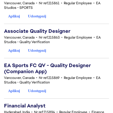
Vancouver, Canada
•
Nr ref.215861
•
Regular Employee
•
EA
Studios - SPORTS
Aplikuj
Udostępnij
Associate Quality Designer
Vancouver, Canada
•
Nr ref.215863
•
Regular Employee
•
EA
Studios - Quality Verification
Aplikuj
Udostępnij
EA Sports FC QV - Quality Designer
(Companion App)
Vancouver, Canada
•
Nr ref.215869
•
Regular Employee
•
EA
Studios - Quality Verification
Aplikuj
Udostępnij
Financial Analyst
Hyderabad, India
•
Nr ref.215894
•
Regular Employee
•
Finance