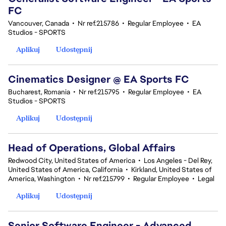
FC
Vancouver, Canada
•
Nr ref.215786
•
Regular Employee
•
EA
Studios - SPORTS
Aplikuj
Udostępnij
Cinematics Designer @ EA Sports FC
Bucharest, Romania
•
Nr ref.215795
•
Regular Employee
•
EA
Studios - SPORTS
Aplikuj
Udostępnij
Head of Operations, Global Affairs
Redwood City, United States of America
•
Los Angeles - Del Rey,
United States of America, California
•
Kirkland, United States of
America, Washington
•
Nr ref.215799
•
Regular Employee
•
Legal
Aplikuj
Udostępnij
Senior Software Engineer - Advanced