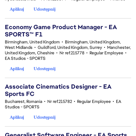
Aplikuj
Udostępnij
Economy Game Product Manager - EA
SPORTS™ F1
Birmingham, United Kingdom
•
Birmingham, United Kingdom,
West Midlands
•
Guildford, United Kingdom, Surrey
•
Manchester,
United Kingdom, Cheshire
•
Nr ref.215778
•
Regular Employee
•
EA Studios - SPORTS
Aplikuj
Udostępnij
Associate Cinematics Designer - EA
Sports FC
Bucharest, Romania
•
Nr ref.215782
•
Regular Employee
•
EA
Studios - SPORTS
Aplikuj
Udostępnij
Generalist Software Engineer - EA Sports