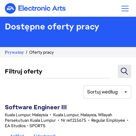
Electronic Arts
Dostępne oferty pracy
Prywatny
Oferty pracy
Filtruj oferty
Sortuj według
1-20 z 343 Brak wyników
Software Engineer III
Kuala Lumpur, Malaysia
•
Kuala Lumpur, Malaysia, Wilayah
Persekutuan Kuala Lumpur
•
Nr ref.215675
•
Regular Employee
•
EA Studios - SPORTS
Aplikuj
Udostępnij