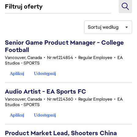
Filtruj oferty
Sortuj według
181-200 z 342 Brak wyników
Senior Game Product Manager - College
Football
Vancouver, Canada
•
Nr ref.214854
•
Regular Employee
•
EA
Studios - SPORTS
Aplikuj
Udostępnij
Audio Artist - EA Sports FC
Vancouver, Canada
•
Nr ref.214360
•
Regular Employee
•
EA
Studios - SPORTS
Aplikuj
Udostępnij
Product Market Lead, Shooters China