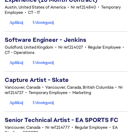
Austin, United States of America
•
Nr ref.214840
•
Temporary
Employee
•
CT - IT
Aplikuj
Udostępnij
Software Engineer - Jenkins
Guildford, United Kingdom
•
Nr ref.214027
•
Regular Employee
•
CT - Operations
Aplikuj
Udostępnij
Capture Artist - Skate
Vancouver, Canada
•
Vancouver, Canada, British Columbia
•
Nr
ref.214727
•
Temporary Employee
•
Marketing
Aplikuj
Udostępnij
Senior Technical Artist - EA SPORTS FC
Vancouver, Canada
•
Nr ref.214777
•
Regular Employee
•
EA