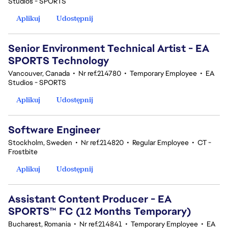
Studios - SPORTS
Aplikuj
Udostępnij
Senior Environment Technical Artist - EA
SPORTS Technology
Vancouver, Canada
•
Nr ref.214780
•
Temporary Employee
•
EA
Studios - SPORTS
Aplikuj
Udostępnij
Software Engineer
Stockholm, Sweden
•
Nr ref.214820
•
Regular Employee
•
CT -
Frostbite
Aplikuj
Udostępnij
Assistant Content Producer - EA
SPORTS™ FC (12 Months Temporary)
Bucharest, Romania
•
Nr ref.214841
•
Temporary Employee
•
EA