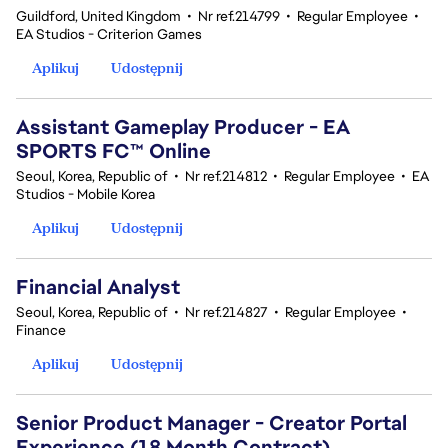
Guildford, United Kingdom
•
Nr ref.214799
•
Regular Employee
•
EA Studios - Criterion Games
Aplikuj
Udostępnij
Assistant Gameplay Producer - EA
SPORTS FC™ Online
Seoul, Korea, Republic of
•
Nr ref.214812
•
Regular Employee
•
EA
Studios - Mobile Korea
Aplikuj
Udostępnij
Financial Analyst
Seoul, Korea, Republic of
•
Nr ref.214827
•
Regular Employee
•
Finance
Aplikuj
Udostępnij
Senior Product Manager - Creator Portal
Experience (18 Month Contract)