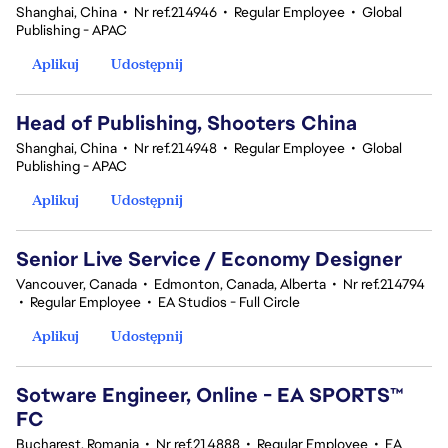
Shanghai, China
•
Nr ref.214946
•
Regular Employee
•
Global
Publishing - APAC
Aplikuj
Udostępnij
Head of Publishing, Shooters China
Shanghai, China
•
Nr ref.214948
•
Regular Employee
•
Global
Publishing - APAC
Aplikuj
Udostępnij
Senior Live Service / Economy Designer
Vancouver, Canada
•
Edmonton, Canada, Alberta
•
Nr ref.214794
•
Regular Employee
•
EA Studios - Full Circle
Aplikuj
Udostępnij
Sotware Engineer, Online - EA SPORTS™
FC
Bucharest, Romania
•
Nr ref.214888
•
Regular Employee
•
EA