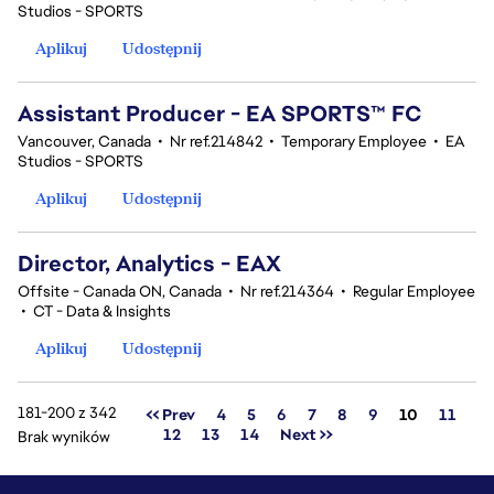
Studios - SPORTS
Aplikuj
Udostępnij
Assistant Producer - EA SPORTS™ FC
Vancouver, Canada
•
Nr ref.214842
•
Temporary Employee
•
EA
Studios - SPORTS
Aplikuj
Udostępnij
Director, Analytics - EAX
Offsite - Canada ON, Canada
•
Nr ref.214364
•
Regular Employee
•
CT - Data & Insights
Aplikuj
Udostępnij
181-200 z 342
Strona
<< Prev
4
5
6
7
8
9
10
11
12
13
14
Next >>
Brak wyników