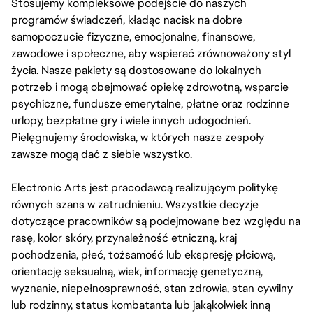
Stosujemy kompleksowe podejście do naszych
programów świadczeń, kładąc nacisk na dobre
samopoczucie fizyczne, emocjonalne, finansowe,
zawodowe i społeczne, aby wspierać zrównoważony styl
życia. Nasze pakiety są dostosowane do lokalnych
potrzeb i mogą obejmować opiekę zdrowotną, wsparcie
psychiczne, fundusze emerytalne, płatne oraz rodzinne
urlopy, bezpłatne gry i wiele innych udogodnień.
Pielęgnujemy środowiska, w których nasze zespoły
zawsze mogą dać z siebie wszystko.
Electronic Arts jest pracodawcą realizującym politykę
równych szans w zatrudnieniu. Wszystkie decyzje
dotyczące pracowników są podejmowane bez względu na
rasę, kolor skóry, przynależność etniczną, kraj
pochodzenia, płeć, tożsamość lub ekspresję płciową,
orientację seksualną, wiek, informację genetyczną,
wyznanie, niepełnosprawność, stan zdrowia, stan cywilny
lub rodzinny, status kombatanta lub jakąkolwiek inną