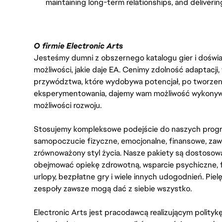
maintaining long-term relationships, and deliverin
O firmie Electronic Arts
Jesteśmy dumni z obszernego katalogu gier i doświadc
możliwości, jakie daje EA. Cenimy zdolność adaptacji
przywództwa, które wydobywa potencjał, po tworzenie
eksperymentowania, dajemy wam możliwość wykonywan
możliwości rozwoju.
Stosujemy kompleksowe podejście do naszych progr
samopoczucie fizyczne, emocjonalne, finansowe, zaw
zrównoważony styl życia. Nasze pakiety są dostosow
obejmować opiekę zdrowotną, wsparcie psychiczne, 
urlopy, bezpłatne gry i wiele innych udogodnień. Pie
zespoły zawsze mogą dać z siebie wszystko.
Electronic Arts jest pracodawcą realizującym polity