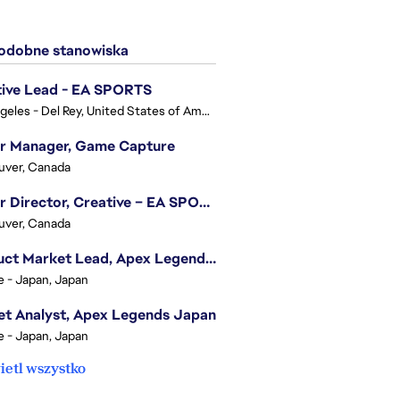
dobne stanowiska
tive Lead - EA SPORTS
Los Angeles - Del Rey, United States of America
or Manager, Game Capture
uver, Canada
Senior Director, Creative – EA SPORTS FC
uver, Canada
Product Market Lead, Apex Legends Japan
e - Japan, Japan
t Analyst, Apex Legends Japan
e - Japan, Japan
etl wszystko