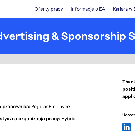
Oferty pracy
Informacje o EA
Kariera w
dvertising & Sponsorship S
Thank
posit
appli
p pracownika
Regular Employee
Udostę
styczna organizacja pracy
Hybrid