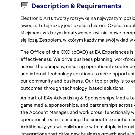
Description & Requirements
Electronic Arts tworzy rozrywkę na najwyższym poziom
świecie. Tutaj każdy jest częścią historii. Częścią spo
Miejscem, w którym kreatywność kwitnie, nowe persp
się liczą. Zespołem, w którym każdy ma swój wkład w 
The Office of the CXO (oCXO) at EA Experiences is 
effectiveness. We drive business planning, workfor
across the company, ensuring operational excellence.
and internal technology solutions to seize opportuni
our community and business. Our top priority is to
outcomes through technology-based solutions.
As part of EA's Advertising & Sponsorships Media te
game media, sponsorships, and partnerships across ou
the Account Manager, and work cross-functionally wi
operational teams, ensuring the smooth execution a
Additionally, you will collaborate with multiple intern
integrations that drive new business growth and align