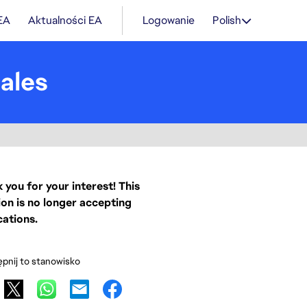
 EA
Aktualności EA
Logowanie
Polish
ales
 you for your interest! This
ion is no longer accepting
cations.
pnij to stanowisko