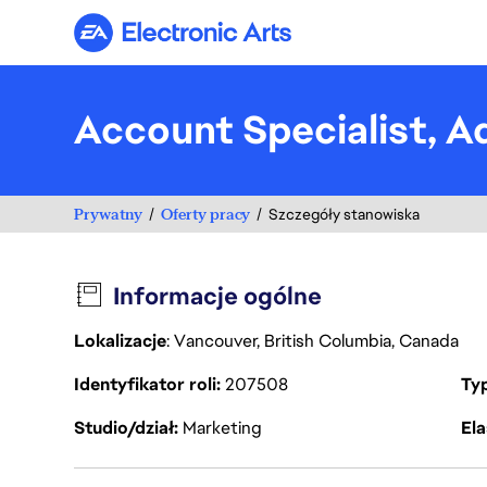
Electronic Arts
Account Specialist, A
Prywatny
Oferty pracy
Szczegóły stanowiska
Informacje ogólne
Lokalizacje
: Vancouver, British Columbia, Canada
Identyfikator roli
207508
Ty
Studio/dział
Marketing
Ela