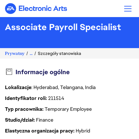
Electronic Arts
Associate Payroll Specialist
Prywatny
...
Szczegóły stanowiska
Informacje ogólne
Lokalizacje
: Hyderabad, Telangana, India
Identyfikator roli
211514
Typ pracownika
Temporary Employee
Studio/dział
Finance
Elastyczna organizacja pracy
Hybrid