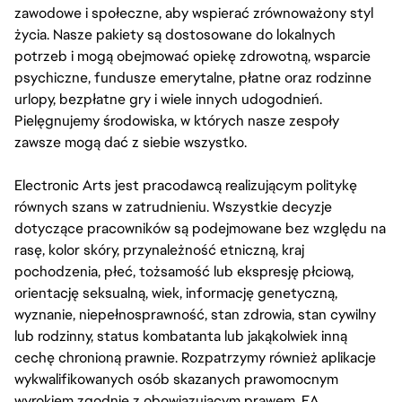
zawodowe i społeczne, aby wspierać zrównoważony styl
życia. Nasze pakiety są dostosowane do lokalnych
potrzeb i mogą obejmować opiekę zdrowotną, wsparcie
psychiczne, fundusze emerytalne, płatne oraz rodzinne
urlopy, bezpłatne gry i wiele innych udogodnień.
Pielęgnujemy środowiska, w których nasze zespoły
zawsze mogą dać z siebie wszystko.
Electronic Arts jest pracodawcą realizującym politykę
równych szans w zatrudnieniu. Wszystkie decyzje
dotyczące pracowników są podejmowane bez względu na
rasę, kolor skóry, przynależność etniczną, kraj
pochodzenia, płeć, tożsamość lub ekspresję płciową,
orientację seksualną, wiek, informację genetyczną,
wyznanie, niepełnosprawność, stan zdrowia, stan cywilny
lub rodzinny, status kombatanta lub jakąkolwiek inną
cechę chronioną prawnie. Rozpatrzymy również aplikacje
wykwalifikowanych osób skazanych prawomocnym
wyrokiem zgodnie z obowiązującym prawem. EA