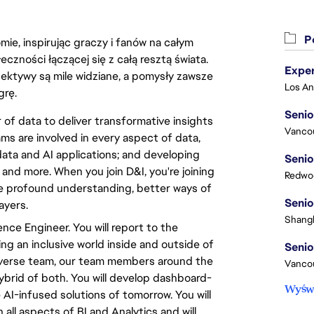
Po
ie, inspirując graczy i fanów na całym
łeczności łączącej się z całą resztą świata.
ektywy są mile widziane, a pomysły zawsze
grę.
Senio
of data to deliver transformative insights
Vanco
ms are involved in every aspect of data,
ata and AI applications; and developing
Senio
 and more. When you join D&I, you're joining
Redwoo
e profound understanding, better ways of
Senio
ayers.
Shangh
nce Engineer. You will report to the
ing an inclusive world inside and outside of
Senio
iverse team, our team members around the
Vanco
hybrid of both. You will develop dashboard-
Wyświ
AI-infused solutions of tomorrow. You will
all aspects of BI and Analytics and will