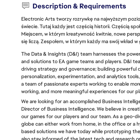
Description & Requirements
Electronic Arts tworzy rozrywkę na najwyższym poziom
świecie. Tutaj każdy jest częścią historii. Częścią spo
Miejscem, w którym kreatywność kwitnie, nowe persp
się liczą. Zespołem, w którym każdy ma swój wkład w 
The Data & Insights (D&I) team harnesses the power 
and solutions to EA game teams and players. D&I tea
driving strategy and governance; building powerful d
personalization, experimentation, and analytics tools,
a team of passionate experts working to enable mor
working, and more meaningful experiences for our pl
We are looking for an accomplished Business Intellige
Director of Business Intelligence. We believe in creat
our games for our players and our team. As a geo-d
globe can either work from home, in the office or a 
based solutions we have today while prototyping the 
also stay informed of the latest tech and research on 