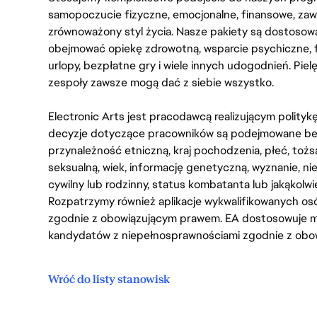
samopoczucie fizyczne, emocjonalne, finansowe, zaw
zrównoważony styl życia. Nasze pakiety są dostosow
obejmować opiekę zdrowotną, wsparcie psychiczne, 
urlopy, bezpłatne gry i wiele innych udogodnień. Pie
zespoły zawsze mogą dać z siebie wszystko.
Electronic Arts jest pracodawcą realizującym polity
decyzje dotyczące pracowników są podejmowane bez 
przynależność etniczną, kraj pochodzenia, płeć, tożs
seksualną, wiek, informację genetyczną, wyznanie, n
cywilny lub rodzinny, status kombatanta lub jakąkolw
Rozpatrzymy również aplikacje wykwalifikowanych 
zgodnie z obowiązującym prawem. EA dostosowuje mi
kandydatów z niepełnosprawnościami zgodnie z obo
Wróć do listy stanowisk