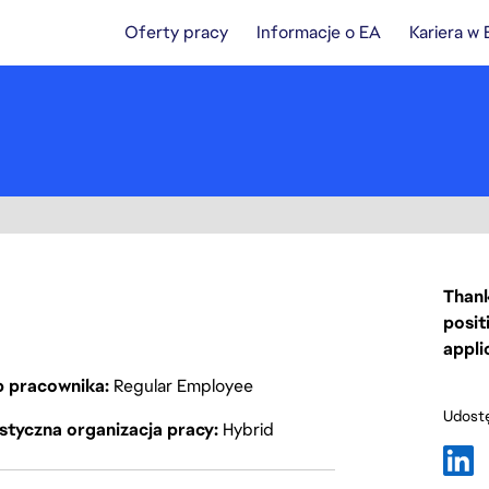
Oferty pracy
Informacje o EA
Kariera w
Thank
posit
appli
p pracownika
Regular Employee
Udostę
styczna organizacja pracy
Hybrid