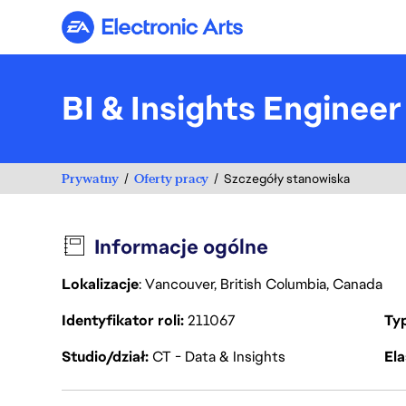
Electronic Arts
BI & Insights Engineer
Prywatny
Oferty pracy
Szczegóły stanowiska
Informacje ogólne
Lokalizacje
: Vancouver, British Columbia, Canada
Identyfikator roli
211067
Ty
Studio/dział
CT - Data & Insights
Ela