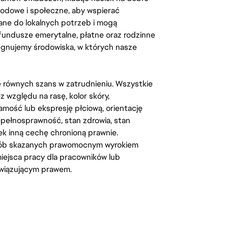
odowe i społeczne, aby wspierać
ane do lokalnych potrzeb i mogą
fundusze emerytalne, płatne oraz rodzinne
lęgnujemy środowiska, w których nasze
kę równych szans w zatrudnieniu. Wszystkie
względu na rasę, kolor skóry,
amość lub ekspresję płciową, orientację
iepełnosprawność, stan zdrowia, stan
iek inną cechę chronioną prawnie.
osób skazanych prawomocnym wyrokiem
ejsca pracy dla pracowników lub
wiązującym prawem.