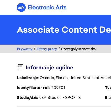
Electronic Arts
Associate Content De
Prywatny
Oferty pracy
Szczegóły stanowiska
Informacje ogólne
Lokalizacje
: Orlando, Florida, United States of Amer
Identyfikator roli
209701
Ty
Studio/dział
EA Studios - SPORTS
Ela