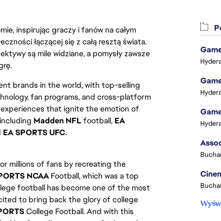
Po
ie, inspirując graczy i fanów na całym
łeczności łączącej się z całą resztą świata.
Game 
ektywy są mile widziane, a pomysły zawsze
Hydera
grę.
Game 
nt brands in the world, with top-selling
Hydera
chnology, fan programs, and cross-platform
xperiences that ignite the emotion of
Game 
 including
Madden NFL
football,
EA
Hydera
d
EA SPORTS UFC
.
Buchar
or millions of fans by recreating the
Cinem
PORTS NCAA
Football, which was a top
Buchar
college football has become one of the most
ited to bring back the glory of college
Wyświ
PORTS
College Football. And with this