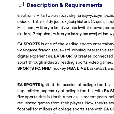
Description & Requirements
Electronic Arts tworzy rozrywkę na najwyższym poziom
świecie. Tutaj każdy jest częścią historii. Częścią spo
Miejscem, w którym kreatywność kwitnie, nowe persp
się liczą. Zespołem, w którym każdy ma swój wkład w 
EA SPORTS
is one of the leading sports entertainme
videogame franchises, award-winning interactive te
digital experiences.
EA SPORTS
creates connected e
sport through industry-leading sports video games,
SPORTS FC
,
NHL®
hockey,
NBA LIVE
basketball, an
EA SPORTS
ignited the passion of college football f
unparalleled pageantry of college football with
EA S
five sports title in North America. In recent years, 
requested games from their players. Now, they're exc
football for millions of college sports fans with
EA S