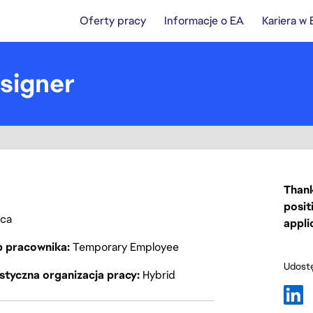
Oferty pracy
Informacje o EA
Kariera w
signer
Thank
posit
ica
appli
p pracownika
Temporary Employee
Udostę
styczna organizacja pracy
Hybrid