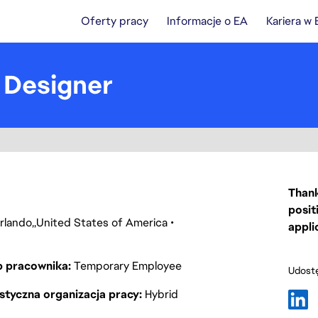
Oferty pracy
Informacje o EA
Kariera w
 Designer
Thank
posit
rlando
United States of America
appli
p pracownika
Temporary Employee
Udostę
styczna organizacja pracy
Hybrid