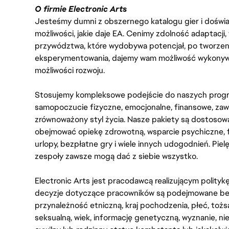
O firmie Electronic Arts
Jesteśmy dumni z obszernego katalogu gier i doświadc
możliwości, jakie daje EA. Cenimy zdolność adaptacji
przywództwa, które wydobywa potencjał, po tworzenie
eksperymentowania, dajemy wam możliwość wykonywan
możliwości rozwoju.
Stosujemy kompleksowe podejście do naszych progr
samopoczucie fizyczne, emocjonalne, finansowe, zaw
zrównoważony styl życia. Nasze pakiety są dostosow
obejmować opiekę zdrowotną, wsparcie psychiczne, 
urlopy, bezpłatne gry i wiele innych udogodnień. Pie
zespoły zawsze mogą dać z siebie wszystko.
Electronic Arts jest pracodawcą realizującym polity
decyzje dotyczące pracowników są podejmowane bez 
przynależność etniczną, kraj pochodzenia, płeć, tożs
seksualną, wiek, informację genetyczną, wyznanie, n