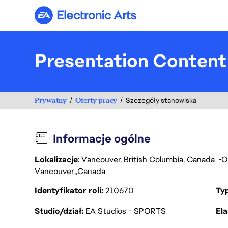
Electronic Arts
Presentation Content
Prywatny
Oferty pracy
Szczegóły stanowiska
Informacje ogólne
Lokalizacje
: Vancouver, British Columbia, Canada
O
Vancouver
Canada
Identyfikator roli
210670
Ty
Studio/dział
EA Studios - SPORTS
Ela