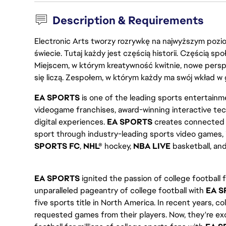
Description & Requirements
Electronic Arts tworzy rozrywkę na najwyższym poziom
świecie. Tutaj każdy jest częścią historii. Częścią spo
Miejscem, w którym kreatywność kwitnie, nowe persp
się liczą. Zespołem, w którym każdy ma swój wkład w 
EA SPORTS
is one of the leading sports entertainme
videogame franchises, award-winning interactive te
digital experiences.
EA SPORTS
creates connected e
sport through industry-leading sports video games,
SPORTS FC
,
NHL®
hockey,
NBA LIVE
basketball, an
EA SPORTS
ignited the passion of college football f
unparalleled pageantry of college football with
EA S
five sports title in North America. In recent years, 
requested games from their players. Now, they're exc