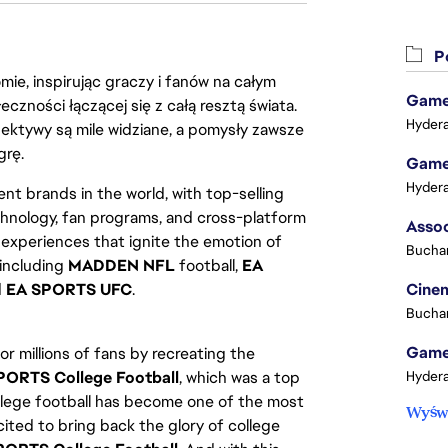
Po
ie, inspirując graczy i fanów na całym
Game 
łeczności łączącej się z całą resztą świata.
Hydera
ektywy są mile widziane, a pomysły zawsze
grę.
Game 
Hydera
nt brands in the world, with top-selling
chnology, fan programs, and cross-platform
xperiences that ignite the emotion of
Buchar
 including
MADDEN NFL
football,
EA
d
EA SPORTS UFC
.
Cinem
Buchar
Game 
or millions of fans by recreating the
PORTS College Football
, which was a top
Hydera
college football has become one of the most
Wyświ
ited to bring back the glory of college