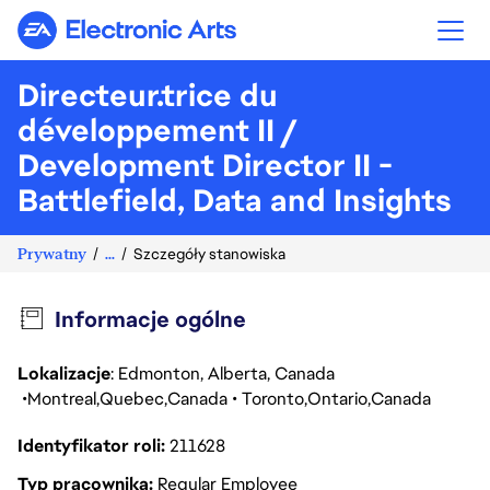
Electronic Arts
Directeur.trice du
développement II /
Development Director II -
Battlefield, Data and Insights
Prywatny
...
Szczegóły stanowiska
Informacje ogólne
Lokalizacje
: Edmonton, Alberta, Canada
Montreal
Quebec
Canada
Toronto
Ontario
Canada
Identyfikator roli
211628
Typ pracownika
Regular Employee