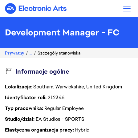
Electronic Arts
Development Manager - FC
Prywatny
...
Szczegóły stanowiska
Informacje ogólne
Lokalizacje
: Southam, Warwickshire, United Kingdom
Identyfikator roli
212346
Typ pracownika
Regular Employee
Studio/dział
EA Studios - SPORTS
Elastyczna organizacja pracy
Hybrid