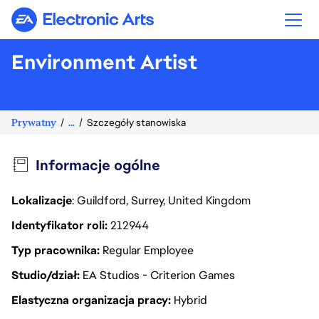
Electronic Arts
Environment Artist
Prywatny
...
Szczegóły stanowiska
Informacje ogólne
Lokalizacje
: Guildford, Surrey, United Kingdom
Identyfikator roli
212944
Typ pracownika
Regular Employee
Studio/dział
EA Studios - Criterion Games
Elastyczna organizacja pracy
Hybrid